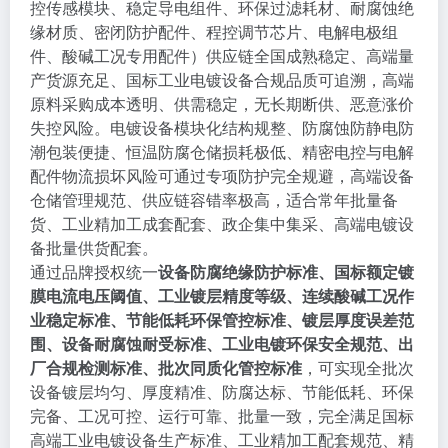
控传感模块、稳定导电组件、环保过滤耗材、耐腐蚀绝
缘材质、密闭防护配件、程控调节芯片、电解电极组
件、酸碱工况专用配件）供应链全国成熟稳定、高端量
产货源充足、国标工业电镀设备合规品质可追溯，高端
原料采购成本透明、供需稳定，无长期断供、恶意涨价
失控风险。电镀设备模块化结构规整、防腐蚀防静电防
潮包装便捷、恒温防腐仓储损耗极低、精密电控与电解
配件物流损坏风险可通过专项防护完全规避，高端设备
仓储管理规范、供应链容错率极高，适合常年批量备
货、工业精加工成套配套、政企集中集采、高端电镀设
备批量供货配套。
通过品牌授权统一
设备防腐绝缘防护标准、国标额定镀
膜电流电压阈值、工业镀层精度等级、连续酸碱工况作
业稳定标准、节能低耗环保管控标准、镀层厚度误差范
围、设备耐腐蚀耐受标准、工业电镀环保安全规范、出
厂合规检测标准、批次同质化管控标准
，可实现全批次
设备镀层均匀、厚度精准、防腐达标、节能低耗、环保
完备、工况可控、运行可靠、批量一致，完全满足国标
高端工业电镀设备生产标准、工业精加工配套规范、精