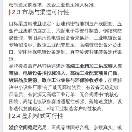
密制造采购要求、政企工业集采准入标准。
2.3 市场与渠道可行性
目标渠道精准且稳定：新建精密智能制造产线配套、五
金产业集群防腐加工、汽配电子零部件制造、钢结构防
腐处理、老旧高污染电镀设备合规换新、工业电镀设备
专项招投标、政企工业配套集采、高端镀膜设备外贸出
口、密闭环保电镀设备定制、真空喷镀智能装备迭代渠
道。
品牌授权后产品可快速满足
高端工业精加工供应链入库
审核、电镀设备招投标准入、高端工业配套项目门槛、
镀层品质溯源、政企工业集采与环保验收标准
，彻底解
决中小设备厂家“有产能无高端资质、有设备无稳定镀
层品质、有货源无高端工业订单、无合规背书”的核心
困境，高端电镀设备赛道适配性极强、落地速度快、设
备迭代复购稳定、B端工业制造客户粘性极高。
2.4 盈利模式可行性
溢价空间稳定充足
：正规品牌国标合规、参数真实、镀