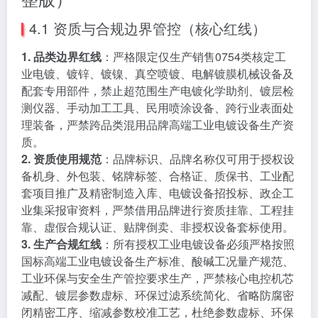
4.1 资质与合规边界管控（核心红线）
1. 品类边界红线
：严格限定仅生产销售0754类核定工
业电镀、镀锌、镀镍、真空喷镀、电解镀膜机械设备及
配套专用部件，禁止超范围生产电镀化学助剂、镀层检
测仪器、手动加工工具、民用喷涂设备、跨行业表面处
理装备，严禁跨品类混用品牌高端工业电镀设备生产资
质。
2. 资质使用规范
：品牌标识、品牌名称仅可用于授权设
备机身、外包装、铭牌标签、合格证、质保书、工业配
套项目推广及精密制造入库、电镀设备招投标、政企工
业集采报审资料，严禁借用品牌进行资质挂靠、工程挂
靠、虚假合规认证、贴牌倒卖、非授权设备套标使用。
3. 生产合规红线
：所有授权工业电镀设备必须严格按照
国标高端工业电镀设备生产标准、酸碱工况量产规范、
工业环保与安全生产管控要求生产，严禁核心电控机芯
减配、镀层参数虚标、环保过滤系统简化、省略防腐密
闭精密工序、缩减参数校准工艺，杜绝参数虚标、环保