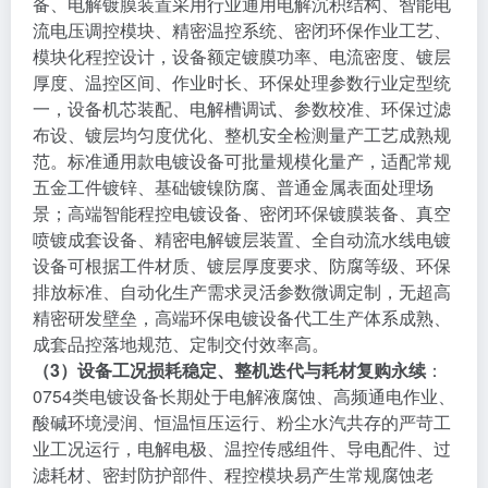
备、电解镀膜装置采用行业通用电解沉积结构、智能电
流电压调控模块、精密温控系统、密闭环保作业工艺、
模块化程控设计，设备额定镀膜功率、电流密度、镀层
厚度、温控区间、作业时长、环保处理参数行业定型统
一，设备机芯装配、电解槽调试、参数校准、环保过滤
布设、镀层均匀度优化、整机安全检测量产工艺成熟规
范。标准通用款电镀设备可批量规模化量产，适配常规
五金工件镀锌、基础镀镍防腐、普通金属表面处理场
景；高端智能程控电镀设备、密闭环保镀膜装备、真空
喷镀成套设备、精密电解镀层装置、全自动流水线电镀
设备可根据工件材质、镀层厚度要求、防腐等级、环保
排放标准、自动化生产需求灵活参数微调定制，无超高
精密研发壁垒，高端环保电镀设备代工生产体系成熟、
成套品控落地规范、定制交付效率高。
（3）设备工况损耗稳定、整机迭代与耗材复购永续
：
0754类电镀设备长期处于电解液腐蚀、高频通电作业、
酸碱环境浸润、恒温恒压运行、粉尘水汽共存的严苛工
业工况运行，电解电极、温控传感组件、导电配件、过
滤耗材、密封防护部件、程控模块易产生常规腐蚀老