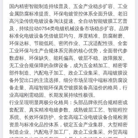
国内精密智能制造持续普及、五金产业稳步扩容、工业
金属防腐标准提质、环保电镀管控体系全面升级、老旧
高污染传统电镀设备淘汰提速、全自动智能镀膜工艺普
及，持续拉动0754类电镀机械设备市场稳步扩容。品牌
标准化电镀设备凭借镀层均匀、厚度精准、防腐耐磨、
环保达标、节能低耗、密闭作业、工况适配性强、全套
工业环保与生产合规体系完善的核心优势，全面替代参
数虚标、环保缺失、能耗偏高、镀层不稳、故障频发、
无工业合规保障的杂牌设备，成为五金精加工、精密零
部件制造、汽配电子加工、政企工业集采、高端镀膜设
备外贸出口的主流选择。细分市场呈现中端标准防腐设
备走量、高端智能环保真空镀膜装备高溢价的格局，行
业高端刚需稳固、长期发展持续性极强。
行业呈现明显两极分化格局：头部品牌依托合规精密成
套配置、真实精准电镀参数、成熟镀层工艺、智能程控
系统、长效环保防护、全套高端工业电镀设备合规检测
资质与标准化品控体系，锁定五金产业集群、大型精密
制造企业、汽配电子加工厂、政企工业集采、外贸高端