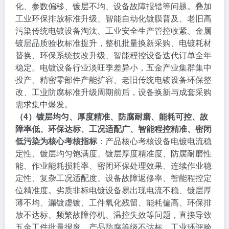
化、参数偏移、镀层不均、设备故障报错等问题。叠加
工业环保排放标准升级、智能自动化镀膜普及、老旧高
污染传统电镀设备淘汰、工业安全生产管控收紧、金属
镀层品质验收标准提升，整机批量换新采购、电镀耗材
替换、环保系统技改升级、智能程控设备迭代订单全年
稳定。电镀设备行业淡旺季差异小，五金产业集群集中
投产、精密零部件产能扩容、老旧传统电镀设备环保整
改、工业防腐标准升级周期前后，设备换新与成套采购
需求集中爆发。
（4）镀层均匀、厚度精准、防腐耐磨、能耗可控、故
障率低、环保达标、工况适配广、智能程控精准、密闭
低污染为核心考核指标
：产品核心考核设备电镀电流稳
定性、镀层均匀饱满度、镀层厚度精准度、防腐耐磨性
能、作业能耗损耗率、密闭环保处理效果、连续作业稳
定性、复杂工况适配度、设备故障返修率、智能程控定
位精准度。劣质非标电镀设备易出现电流不稳、镀层厚
薄不均、漏镀虚镀、工件氧化残留、能耗偏高、环保排
放不达标、频繁故障停机、温控失效等问题，直接导致
五金工件批量报废、产品防腐等级不达标、工业环评验