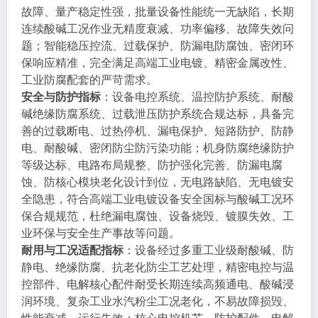
故障、量产稳定性强，批量设备性能统一无缺陷，长期
连续酸碱工况作业无精度衰减、功率偏移、故障失效问
题；智能稳压控流、过载保护、防漏电防腐蚀、密闭环
保响应精准，完全满足高端工业电镀、精密金属改性、
工业防腐配套的严苛需求。
安全与防护指标
：设备电控系统、温控防护系统、耐酸
碱绝缘防腐系统、过载泄压防护系统合规达标，具备完
善的过载断电、过热停机、漏电保护、短路防护、防静
电、耐酸碱、密闭防尘防污染功能；机身防腐绝缘防护
等级达标、电路布局规整、防护强化完善、防漏电腐
蚀、防核心模块老化设计到位，无电路缺陷、无电镀安
全隐患，符合高端工业电镀设备安全国标与酸碱工况环
保合规规范，杜绝漏电腐蚀、设备烧毁、镀膜失效、工
业环保与安全生产事故等问题。
耐用与工况适配指标
：设备经过多重工业级耐酸碱、防
静电、绝缘防腐、抗老化防尘工艺处理，精密电控与温
控部件、电解核心配件耐受长期连续高频通电、酸碱浸
润环境、复杂工业水汽粉尘工况老化，不易故障损毁、
性能衰减、运行失效；核心电控机芯、防护配件、电解