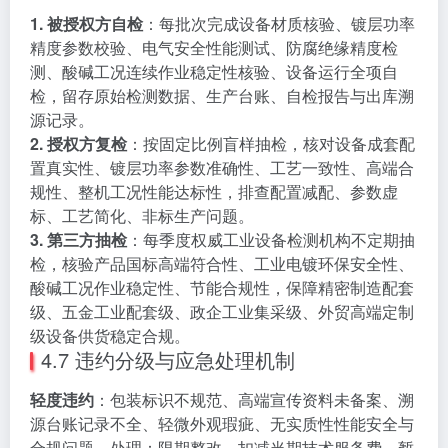
1. 被授权方自检
：每批次完成设备材质核验、镀层功率
精度参数校验、电气安全性能测试、防腐绝缘精度检
测、酸碱工况连续作业稳定性核验、设备运行全项自
检，留存原始检测数据、生产台账、自检报告与出库溯
源记录。
2. 授权方复检
：按固定比例盲样抽检，核对设备成套配
置真实性、镀层功率参数准确性、工艺一致性、高端合
规性、整机工况性能达标性，排查配置减配、参数虚
标、工艺简化、非标生产问题。
3. 第三方抽检
：每季度权威工业设备检测机构不定期抽
检，核验产品国标高端符合性、工业电镀环保安全性、
酸碱工况作业稳定性、节能合规性，保障精密制造配套
级、五金工业配套级、政企工业集采级、外贸高端定制
级设备供货稳定合规。
4.7 违约分级与应急处理机制
轻度违约
：包装标识不规范、高端宣传资料未备案、溯
源台账记录不全、轻微外观瑕疵、无实质性性能安全与
合规问题。处理：限期整改、扣减当期技术服务费、暂