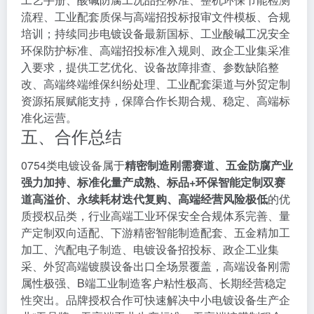
流程、工业配套质保与高端招投标报审文件模板、合规
培训；持续同步电镀设备最新国标、工业酸碱工况安全
环保防护标准、高端招投标准入规则、政企工业集采准
入要求，提供工艺优化、设备故障排查、参数缺陷整
改、高端终端维保纠纷处理、工业配套渠道与外贸定制
资源拓展赋能支持，保障合作长期合规、稳定、高端标
准化运营。
五、合作总结
0754类电镀设备属于
精密制造刚需赛道、五金防腐产业
强力加持、标准化量产成熟、标品+环保智能定制双赛
道高溢价、永续耗材迭代复购、高端经营风险极低
的优
质授权品类，行业高端工业环保安全合规体系完善、量
产定制双向适配、下游精密智能制造配套、五金精加工
加工、汽配电子制造、电镀设备招投标、政企工业集
采、外贸高端镀膜设备出口全场景覆盖，高端设备刚需
属性极强、B端工业制造客户粘性极高、长期经营稳定
性突出。品牌授权合作可快速解决中小电镀设备生产企