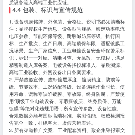
质设备流入高端工业供应链。
4.4 包装、标识与宣传规范
1. 设备机身铭牌、外包装、合格证、说明书必须清晰标
注：品牌授权生产信息、设备型号规格、额定功率电流
电压参数、节能环保等级、耐酸碱防腐等级、执行国
标、生产批次、生产日期、高端质保年限、适配镀膜工
况场景、生产厂家信息、工业电镀设备安全环保警示标
识，标识一一对应、清晰可查、无篡改、无模糊，满足
精密制造入库备案、电镀设备招投标准入、品质溯源、
高端工业验收、外贸设备出口备案要求。
2. 严禁虚假宣传、虚标镀层厚度、镀膜精度、防腐等
级、节能效率、工况适配等级、设备连续作业时长、使
用寿命，谎称零缺陷镀膜、零故障、终身防腐，严禁使
用“顶级工业电镀设备、零瑕疵镀层、终身质保、万能
镀膜”等绝对化违规用语，所有宣传参数、设备性能、
合规数据必须与国标高端标准、实测性能、权威检测报
告完全一致，杜绝夸大、虚假营销表述。
3. 所有渠道推广文案、工业配套资料、政企集采报审文