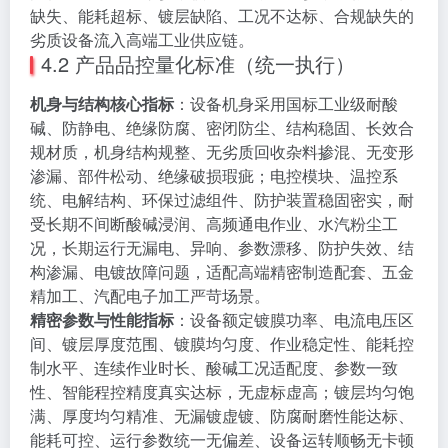
缺失、能耗超标、镀层缺陷、工况不达标、合规缺失的
劣质设备流入高端工业供应链。
4.2 产品品控量化标准（统一执行）
机身与结构核心指标
：设备机身采用国标工业级耐酸
碱、防静电、绝缘防腐、密闭防尘、结构稳固、长效合
规材质，机身结构规整、无劣质回收杂料掺混、无变形
渗漏、部件松动、绝缘破损瑕疵；电控模块、温控系
统、电解结构、环保过滤组件、防护装置稳固密实，耐
受长期不间断酸碱浸润、高频通电作业、水汽粉尘工
况，长期运行无漏电、异响、参数漂移、防护失效、结
构渗漏、电镀故障问题，适配高端精密制造配套、五金
精加工、汽配电子加工严苛场景。
精密参数与性能指标
：设备额定镀膜功率、电流电压区
间、镀层厚度范围、镀膜均匀度、作业稳定性、能耗控
制水平、连续作业时长、酸碱工况适配度、参数一致
性、智能程控精度真实达标，无虚标虚高；镀层均匀饱
满、厚度均匀精准、无漏镀虚镀、防腐耐磨性能达标、
能耗可控、运行参数统一无偏差、设备运转顺畅无卡顿