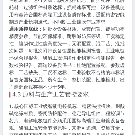
耗材、过滤组件材质达标，损耗速率可控、设备整机使
用寿命符合国标高端工业设备质保标准，适配精密智能
制造产业长期迭代、不间断工业镀膜作业需求。
通用质控底线
：同批次设备材质、成套配置、镀层功率
精度参数、节能环保标准、耐酸碱防腐等级、工况稳定
性、镀膜作业性能高度统一，无混配置、混工艺、混批
次问题；每批次附带设备镀层性能检测报告、工业电镀
环保合规报告、酸碱工况连续作业稳定性检测报告、参
数核验报告、高端设备质保书；杜绝配置减配、参数虚
标、工艺缺失、工况不达标、工业验收不合格的非标设
备冒充国标正品。所有生产、整机装配、性能检测、出
库溯源台账存档不少于5年。
4.3 原料与生产工艺管控要求
1. 核心国标工业级智能电控机芯、精密温控模块、耐酸
碱绝缘材质、密闭防护配件、稳定导电组件、程控调节
芯片、电解电极组件必须采用国标高端工业电镀设备合
规、酸碱工况安全节能原料，来源可追溯、资质齐全，
严禁使用不明劣质芯片、废旧电控配件、非标防腐辅料