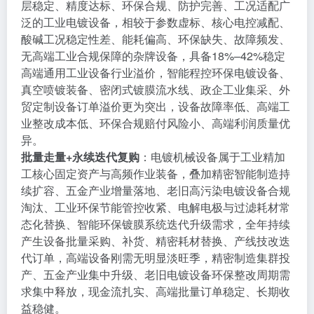
层稳定、精度达标、环保合规、防护完善、工况适配广
泛的工业电镀设备，相较于参数虚标、核心电控减配、
酸碱工况稳定性差、能耗偏高、环保缺失、故障频发、
无高端工业合规保障的杂牌设备，具备18%–42%稳定
高端通用工业设备行业溢价，智能程控环保电镀设备、
真空喷镀装备、密闭式镀膜流水线、政企工业集采、外
贸定制设备订单溢价更为突出，设备故障率低、高端工
业整改成本低、环保合规赔付风险小、高端利润质量优
异。
批量走量+永续迭代复购
：电镀机械设备属于工业精加
工核心固定资产与高频作业装备，叠加精密智能制造持
续扩容、五金产业增量落地、老旧高污染电镀设备合规
淘汰、工业环保节能管控收紧、电解电极与过滤耗材常
态化替换、智能环保镀膜系统迭代升级需求，全年持续
产生设备批量采购、补货、精密耗材替换、产线技改迭
代订单，高端设备刚需无明显淡旺季，精密制造集群投
产、五金产业集中升级、老旧电镀设备环保整改周期需
求集中释放，现金流扎实、高端批量订单稳定、长期收
益稳健。