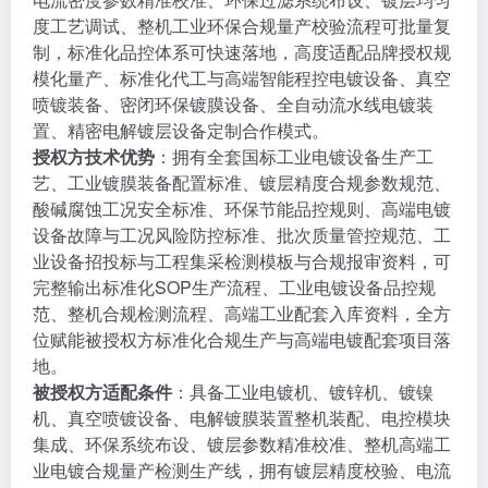
度工艺调试、整机工业环保合规量产校验流程可批量复
制，标准化品控体系可快速落地，高度适配品牌授权规
模化量产、标准化代工与高端智能程控电镀设备、真空
喷镀装备、密闭环保镀膜设备、全自动流水线电镀装
置、精密电解镀层设备定制合作模式。
授权方技术优势
：拥有全套国标工业电镀设备生产工
艺、工业镀膜装备配置标准、镀层精度合规参数规范、
酸碱腐蚀工况安全标准、环保节能品控规则、高端电镀
设备故障与工况风险防控标准、批次质量管控规范、工
业设备招投标与工程集采检测模板与合规报审资料，可
完整输出标准化SOP生产流程、工业电镀设备品控规
范、整机合规检测流程、高端工业配套入库资料，全方
位赋能被授权方标准化合规生产与高端电镀配套项目落
地。
被授权方适配条件
：具备工业电镀机、镀锌机、镀镍
机、真空喷镀设备、电解镀膜装置整机装配、电控模块
集成、环保系统布设、镀层参数精准校准、整机高端工
业电镀合规量产检测生产线，拥有镀层精度校验、电流