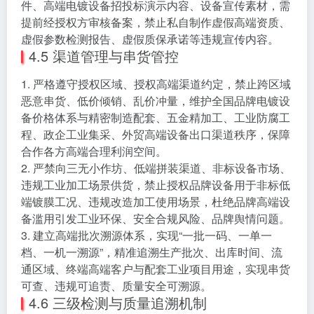
件、高端电镀设备招投标演示内容、设备宣传素材，需
提前经授权方审核备案，禁止私自制作虚假高端资质、
虚假参数检测报告、虚假质保承诺等违规宣传内容。
4.5 渠道管理与串货管控
1. 严格遵守授权区域、授权高端渠道约定，禁止跨区域
恶意串货、低价倾销、乱价冲量，维护全国品牌电镀设
备价格体系与精密制造配套、五金精加工、工业防腐工
程、政企工业集采、外贸高端设备出口渠道秩序，保障
合作各方高端合理利润空间。
2. 严禁向三无小作坊、低端拼装渠道、非标设备市场、
违规工业加工场景供货，禁止授权品牌设备用于非标低
端镀膜工况、违规改造加工使用场景，杜绝品牌高端设
备滥用引发工业环保、安全合规风险、品牌舆情问题。
3. 建立高端批次溯源体系，实现“一批一码、一单一
档、一机一溯源”，精准追溯生产批次、出库时间、流
通区域、终端高端客户与配套工业项目用途，实现串货
可查、违规可追责、质量安全可溯源。
4.6 三级检测与质量追溯机制