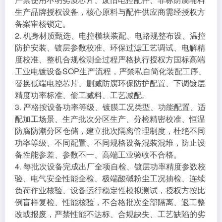
生产品牌授权设备，核心原料与配件供应商需经授权方
备案审核锁定。
2. 机身材质甄选、电控模块装配、电路规整布设、温控
防护安装、镀层参数校准、环保过滤工艺调试、电解精
度校准、整机合规检测全过程严格执行授权方国标高端
工业电镀设备SOP生产流程，严禁私自简化装配工序、
替换低端电控芯片、删减防腐环保防护配置、下调镀层
精度功率标准、偷工减料、工艺减配。
3. 严格按设备功率等级、镀膜工况类型、功能配置、适
配加工场景、生产批次分区生产、分检精密校准、恒温
防腐防潮分区仓储，建立批次隔离管理制度，杜绝不同
功率等级、不同配置、不同规格设备混装混堆，防止设
备性能参差、参数不一、高端工业验收不合格。
4. 每批次设备完成出厂全项自检、镀层功率精度参数校
验、电气安全性能全检、极端酸碱粉尘工况抽检、连续
负荷作业核验、设备运行稳定性模拟测试，授权方按比
例盲样复检、性能核验，不合格批次全部隔离、返工整
改或报废，严禁性能不达标、合规缺失、工艺缺陷的劣