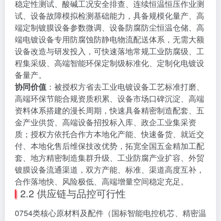
稳定性测试、酸碱工况安全排查、连续恒温恒压作业测
试、设备故障模拟检测基础能力，具备规模化量产、高
端定制镀膜设备参数微调、设备防腐防尘恒温仓储、高
端电镀设备专用防腐蚀防静电物流配送体系，无需大额
设备改造与研发投入，可快速落地常规工业防腐级、工
程集采级、高端智能环保定制级标准化、定制化电镀设
备量产。
协同价值
：被授权方省去工业电镀设备工艺标准打磨、
高端环保节能合规资质积累、设备市场口碑沉淀、高端
资料体系搭建的漫长周期，快速具备精密制造配套、五
金产业供货、高端设备招投标入库、政企工业集采资
质；授权方依托合作方本地化产能、快速备货、就近交
付、本地化售后维保技改优势，拓宽全国五金精加工配
套、地方精密制造集群升级、工业防腐产业扩容、外贸
镀膜设备流通渠道，双方产能、标准、渠道高度互补，
合作落地快、风险极低、高端增量空间稳定充足。
2.2 供应链与品控可行性
0754类核心原材料及配件（国标智能电控机芯、精密温