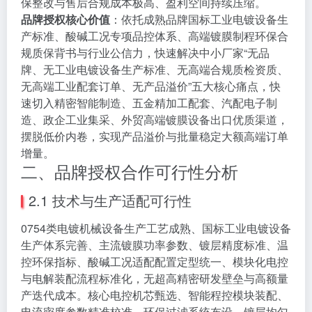
保整改与售后合规成本极高、盈利空间持续压缩。
品牌授权核心价值
：依托成熟品牌国标工业电镀设备生
产标准、酸碱工况专项品控体系、高端镀膜制程环保合
规质保背书与行业公信力，快速解决中小厂家“无品
牌、无工业电镀设备生产标准、无高端合规质检资质、
无高端工业配套订单、无产品溢价”五大核心痛点，快
速切入精密智能制造、五金精加工配套、汽配电子制
造、政企工业集采、外贸高端镀膜设备出口优质渠道，
摆脱低价内卷，实现产品溢价与批量稳定大额高端订单
增量。
二、品牌授权合作可行性分析
2.1 技术与生产适配可行性
0754类电镀机械设备生产工艺成熟、国标工业电镀设备
生产体系完善、主流镀膜功率参数、镀层精度标准、温
控环保指标、酸碱工况适配配置定型统一、模块化电控
与电解装配流程标准化，无超高精密研发壁垒与高额量
产迭代成本。核心电控机芯甄选、智能程控模块装配、
电流密度参数精准校准、环保过滤系统布设、镀层均匀