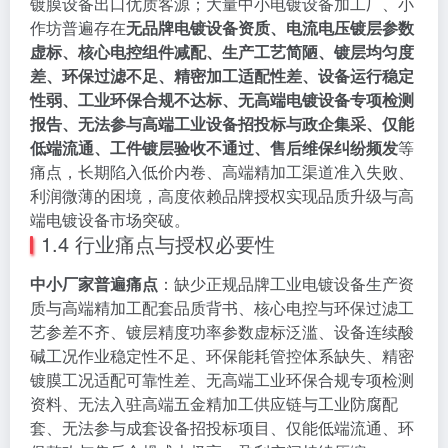
镀膜设备出口优质客源；大量中小电镀设备加工厂、小
作坊普遍存在
无品牌电镀设备资质、电流电压镀层参数
虚标、核心电控组件减配、生产工艺简陋、镀层均匀度
差、环保过滤不足、精密加工适配性差、设备运行稳定
性弱、工业环保合规不达标、无高端电镀设备专项检测
报告、无法参与高端工业设备招投标与政企集采、仅能
低端流通、工件镀层验收不通过、售后维保纠纷频发
等
痛点，长期陷入低价内卷、高端精加工渠道准入失败、
利润微薄的困境，高度依赖品牌授权实现品质升级与高
端电镀设备市场突破。
1.4 行业痛点与授权必要性
中小厂家普遍痛点
：缺少正规品牌工业电镀设备生产资
质与高端精加工配套品质背书、核心电控与环保过滤工
艺参差不齐、镀层精度功率参数虚标泛滥、设备连续酸
碱工况作业稳定性不足、环保能耗管控体系缺失、精密
镀膜工况适配可靠性差、无高端工业环保合规专项检测
资料、无法入驻高端五金精加工供应链与工业防腐配
套、无法参与成套设备招投标项目、仅能低端流通、环