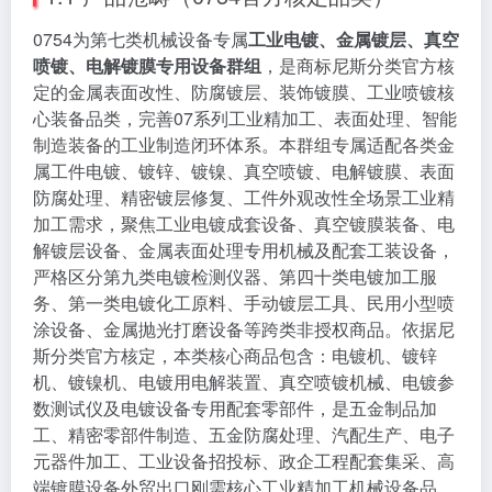
0754为第七类机械设备专属
工业电镀、金属镀层、真空
喷镀、电解镀膜专用设备群组
，是商标尼斯分类官方核
定的金属表面改性、防腐镀层、装饰镀膜、工业喷镀核
心装备品类，完善07系列工业精加工、表面处理、智能
制造装备的工业制造闭环体系。本群组专属适配各类金
属工件电镀、镀锌、镀镍、真空喷镀、电解镀膜、表面
防腐处理、精密镀层修复、工件外观改性全场景工业精
加工需求，聚焦工业电镀成套设备、真空镀膜装备、电
解镀层设备、金属表面处理专用机械及配套工装设备，
严格区分第九类电镀检测仪器、第四十类电镀加工服
务、第一类电镀化工原料、手动镀层工具、民用小型喷
涂设备、金属抛光打磨设备等跨类非授权商品。依据尼
斯分类官方核定，本类核心商品包含：电镀机、镀锌
机、镀镍机、电镀用电解装置、真空喷镀机械、电镀参
数测试仪及电镀设备专用配套零部件，是五金制品加
工、精密零部件制造、五金防腐处理、汽配生产、电子
元器件加工、工业设备招投标、政企工程配套集采、高
端镀膜设备外贸出口刚需核心工业精加工机械设备品