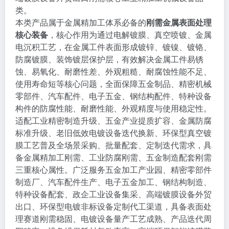
类。
本类产品属于金属精加工体系必备的
刚需金属表面处理
核心装备
，核心作用为通过电解镀膜、真空喷镀、金属
电沉积工艺，在金属工件表面形成镀锌、镀镍、镀铬、
防腐镀膜、装饰镀层保护层，有效解决金属工件易锈
蚀、易氧化、耐磨性差、外观粗糙、耐腐蚀性能不足、
使用寿命短等核心问题，全面保障五金制品、精密机械
零部件、汽车配件、电子五金、钢结构配件、特种设备
构件的防腐性能、耐磨性能、外观精度与使用稳定性。
适配工业精密制造升级、五金产业提质扩容、金属防腐
标准升级、老旧低效电镀设备迭代换新、环保型真空镀
膜工艺普及全场景采购、批量配套、定制迭代需求，具
备金属精加工刚需、工业防腐刚需、五金制造配套刚需
三重核心属性。广泛服务五金加工产业园、精密零部件
制造厂、汽车配件生产、电子五金加工、钢结构制造、
特种设备配套、政企工业设备集采、高端镀膜设备外贸
出口、环保型电镀非标设备定制代工渠道，具备表面处
理赛道刚需稳固、电镀设备量产工艺成熟、产品迭代周