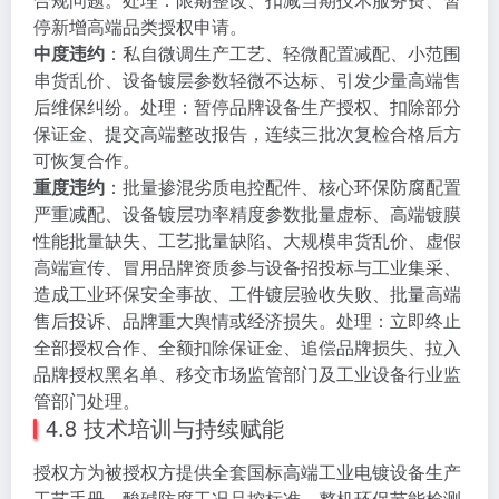
停新增高端品类授权申请。
中度违约
：私自微调生产工艺、轻微配置减配、小范围
串货乱价、设备镀层参数轻微不达标、引发少量高端售
后维保纠纷。处理：暂停品牌设备生产授权、扣除部分
保证金、提交高端整改报告，连续三批次复检合格后方
可恢复合作。
重度违约
：批量掺混劣质电控配件、核心环保防腐配置
严重减配、设备镀层功率精度参数批量虚标、高端镀膜
性能批量缺失、工艺批量缺陷、大规模串货乱价、虚假
高端宣传、冒用品牌资质参与设备招投标与工业集采、
造成工业环保安全事故、工件镀层验收失败、批量高端
售后投诉、品牌重大舆情或经济损失。处理：立即终止
全部授权合作、全额扣除保证金、追偿品牌损失、拉入
品牌授权黑名单、移交市场监管部门及工业设备行业监
管部门处理。
4.8 技术培训与持续赋能
授权方为被授权方提供全套国标高端工业电镀设备生产
工艺手册、酸碱防腐工况品控标准、整机环保节能检测