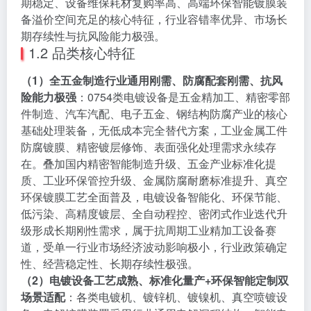
期稳定、设备维保耗材复购率高、高端环保智能镀膜装
备溢价空间充足的核心特征，行业容错率优异、市场长
期存续性与抗风险能力极强。
1.2 品类核心特征
（1）全五金制造行业通用刚需、防腐配套刚需、抗风
险能力极强
：0754类电镀设备是五金精加工、精密零部
件制造、汽车汽配、电子五金、钢结构防腐产业的核心
基础处理装备，无低成本完全替代方案，工业金属工件
防腐镀膜、精密镀层修饰、表面强化处理需求永续存
在。叠加国内精密智能制造升级、五金产业标准化提
质、工业环保管控升级、金属防腐耐磨标准提升、真空
环保镀膜工艺全面普及，电镀设备智能化、环保节能、
低污染、高精度镀层、全自动程控、密闭式作业迭代升
级形成长期刚性需求，属于抗周期工业精加工设备赛
道，受单一行业市场经济波动影响极小，行业政策确定
性、经营稳定性、长期存续性极强。
（2）电镀设备工艺成熟、标准化量产+环保智能定制双
场景适配
：各类电镀机、镀锌机、镀镍机、真空喷镀设