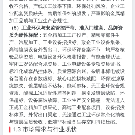
收不合格、产线加工效率下降、环保处罚风险、企业工
业配套资质缺失、售后维保纠纷频发，严重影响金属精
加工品质与工业生产合规性。
（5）工业环保与安监管控严苛、准入门槛高、品牌资
质为硬性标配
：五金精加工工厂投产、精密零部件生
产、汽配加工、工业设备招投标、政企工业设备集采、
高端镀膜设备外贸出口、环保环评备案环节，均严格核
验品牌资质、电镀设备环保检测报告、节能合规认证、
密闭工况适配合规资质、工业电镀设备专项资质证书、
标准化成套品控体系、质量溯源台账。杂牌非标电镀设
备普遍存在参数虚标、核心电控模块减配、环保过滤系
统缺失、镀层精度不达标、能耗超标、无工业环保合规
资质、酸碱工况适配性差等问题，易引发镀层缺陷、环
保超标、设备腐蚀故障、工业生产安全隐患，无法进入
正规五金精加工供应链、高端工业配套项目、设备招投
标体系、外贸出口渠道，无法通过工业环保常态化抽检
与镀层品质验收，低端非标设备生存空间持续压缩。
1.3 市场需求与行业现状