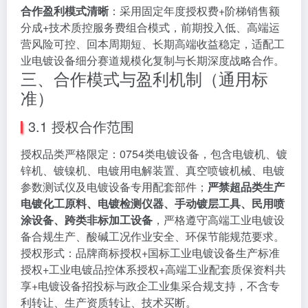
合作盈利模式清晰
：采用固定年度授权费+阶梯销售额
分成+技术质控服务费组合模式，前期投入低、高端运
营风险可控、回本周期短、长期高端收益稳定，适配工
业电镀设备细分赛道规模化复制与长期深度战略合作。
三、合作模式与盈利机制（通用标
准）
3.1 授权合作范围
授权品类严格限定：0754类电镀设备，包含电镀机、镀
锌机、镀镍机、电镀用电解装置、真空喷镀机械、电镀
参数测试仪及电镀设备专用配套部件；
严禁超品类生产
电镀化工原料、电镀检测仪器、手动镀层工具、民用喷
涂设备、跨类非标加工设备
，严格遵守高端工业电镀设
备合规生产、酸碱工况作业安全、环保节能规范要求。
授权形式：品牌商标授权+国标工业电镀设备生产标准
授权+工业电镀品控体系授权+高端工业配套质保资料共
享+电镀设备招投标与政企工业集采合规支持，不含专
利转让、生产资质转让、技术买断。