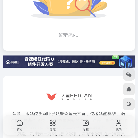
暂无评论...
注意：本站仅为网址导航聚合展示平台，仅按站点类型 、收
录时间做基础分类，不对收录网站的资质、产品、服务质量作
任何担保与背书。用户访问第三方网站产生的交易、纠纷、安
首页
导航
投稿
我的
全风险，均由第三方站点独立承担，本站不承担连带法律责