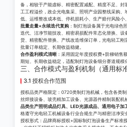
备，相较于产能虚标、精密配置减配、精度不足、封装
工工程溢价，政企光电集采、照明产业园整线采购、
低、运维整改成本低、停机损耗小、生产赔付风险小
批量走量+永续迭代复购
：制灯泡设备属于光电绿色
迭代、洁净节能技改、精密易损配件常态化替换、设
货、精密配件替换、产线改造维保订单，光电轻工刚
批量订单稳定、长期收益稳健。
合作盈利模式清晰
：采用固定年度授权费+阶梯销售
期短、长期收益稳定，适配制灯泡设备细分赛道规模
三、合作模式与盈利机制（通用标
3.1 授权合作范围
授权品类严格限定：0720类制灯泡机械，包含各类
丝焊接设备、玻壳精加工设备、光源器件精制装配机械
品类生产照明成品灯具、LED光源成品、通用电子
格遵守光电轻工机械设备行业合规生产与精密洁净安
授权形式：品牌商标授权+国标制灯泡设备生产标准