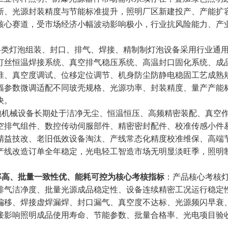
新、光源封装精度与节能标准提升，照明厂区新建投产、产能扩
核心赛道，受市场经济小幅波动影响极小，行业抗风险能力、产
各类灯泡组装、封口、排气、焊接、精制制灯泡设备采用行业通
灯丝恒温焊接系统、真空排气稳压系统、高温封口固化系统、成
准、真空度调试、位移定位调节、机身防尘防静电稳固工艺成熟
幅参数微调适配不同玻壳规格、光源功率、封装精度、量产产能
快。
泡机械设备长期处于洁净无尘、恒温恒压、高频精密装配、真空
空排气组件、数控传动伺服部件、精密密封配件、校准传感小件
精益技改、老旧低效设备淘汰、产线常态化精度校准维保、高端
产线改造订单全年稳定，光电轻工智造市场无明显淡旺季，照明
。
率高、批量一致性优、能耗可控为核心考核指标
：产品核心考核
排气洁净度、批量光源成品稳定性、设备连续精密工况运行稳定
偏移、焊接虚焊漏焊、封口漏气、真空度不达标、光源频闪早衰
接影响照明成品使用寿命、节能参数、批量合格率、光电项目验