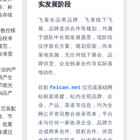
实发展阶段
容、标
业存续
飞蚕全品类品牌、飞蚕线下飞
展、品牌直供合作等规划，均属
用数控模
于团队中长期发展愿景，现阶段
品校准
规范，
仅停留在方案、规划层面，尚未
标准需
落地实施，无任何线下展会、品
牌供货、企业独家合作等实际落
作业的严
地动作。
易产生
节能光
目前
仅完成基础网
feican.net
制品产
站框架搭建，站内全部品牌、企
业、产品、渠道等信息，均为全
灯芯装配
网公开资讯整合收录而来，平台
性、节
未与任何一家收录企业、品牌方
、批量
达成商务合作、授权合作、供货
收通过