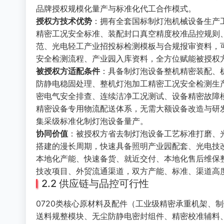
品牌授权规模化量产与标准化代工合作模式。
授权方技术优势
：拥有全套国标制灯泡机械设备生产
精密工况安全标准、装配封口真空精度校准品控规则
范、光电轻工产业招投标检测模板与合规报审资料，
安全检测流程、产业园入库资料，全方位赋能被授权
被授权方适配条件
：具备制灯泡设备整机精密装配、
防静电稳固处理、整机灯泡加工精密工况安全检测生
密电气安全排查、连续洁净工况测试、设备精密故障
精密设备专用物流配送体系，无需大额设备改造与研
集采级标准化制灯泡设备量产。
协同价值
：被授权方省去制灯泡设备工艺标准打磨、
搭建的漫长周期，快速具备照明产业园配套、光电技
本地化产能、快速备货、就近交付、本地化售后维保
技改项目、外贸流通渠道，双方产能、标准、渠道高
2.2 供应链与品控可行性
0720类核心原材料及配件（工业级精密承重机架、
送料规整模块、无尘防静电密封组件、精密校准辅料