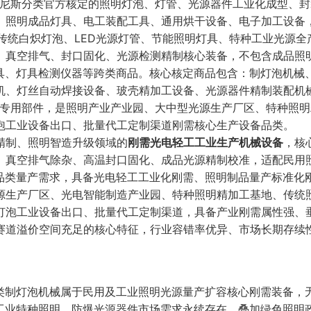
尼斯分类官方核定的照明灯泡、灯管、光源器件工业化成型、封
、照明成品灯具、电工装配工具、通用烘干设备、电子加工设备
传统白炽灯泡、LED光源灯管、节能照明灯具、特种工业光源全
、真空排气、封口固化、光源检测精制核心装备，不包含成品照
工具、灯具检测仪器等跨类商品。核心核定商品包含：制灯泡机械
机、灯丝自动焊接设备、玻壳精加工设备、光源器件精制装配机
套专用部件，是照明产业产业园、大中型光源生产厂区、特种照
泡工业设备出口、批量代工定制渠道刚需核心生产设备品类。
精制、照明智造升级领域的
刚需光电轻工工业生产机械设备
，核
、真空排气除杂、高温封口固化、成品光源精制校准，适配民用
全品类量产需求，具备光电轻工工业化刚需、照明制品量产标准化
源生产厂区、光电智能制造产业园、特种照明精加工基地、传统
灯泡工业设备出口、批量代工定制渠道，具备产业刚需属性强、
赛道溢价空间充足的核心特征，行业容错率优异、市场长期存续
0类制灯泡机械属于民用及工业照明光源量产扩容核心刚需装备，
、工业特种照明、防爆光源器件市场需求永续存在，叠加绿色照明