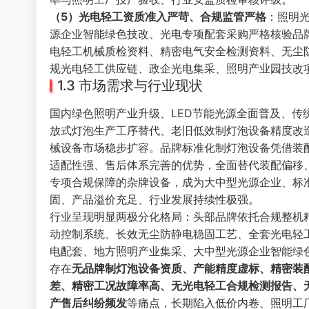
（5）光电轻工资质准入严苛、合规监管严格
：照明
源企业智能绿色技改、光电专项配套采购严格核验品
电轻工机械质检资料、精密电气安全检测资料、无尘
规光电轻工供应链、政企光电集采、照明产业园技改
1.3 市场需求与行业现状
国内绿色照明产业升级、LED节能光源全面普及、
放式灯泡生产工序替代、老旧低效制灯泡设备精度改造
械设备市场稳步扩容。品牌标准化制灯泡设备凭借装
适配性强、售后体系完善的优势，全面替代装配偏移
专项合规保障的杂牌设备，成为大中型光源企业、标
固、产品溢价充足、行业发展持续性极强。
行业呈现明显两极分化格局：头部品牌依托合规整机
动控制系统、长效无尘防静电稳固工艺、全套光电轻
电配套、地方照明产业集采、大中型光源企业智能绿
存在
无品牌制灯泡设备资质、产能精度虚标、精密装
差、精密工况故障率高、无光电轻工合规检测报告、
产售后纠纷频发
等痛点，长期陷入低价内卷、照明工