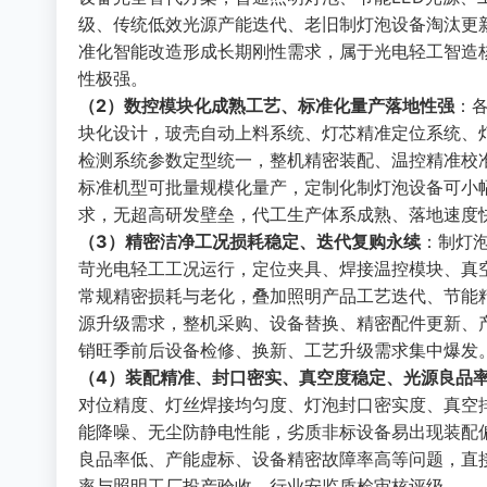
级、传统低效光源产能迭代、老旧制灯泡设备淘汰更
准化智能改造形成长期刚性需求，属于光电轻工智造
性极强。
（2）数控模块化成熟工艺、标准化量产落地性强
：
块化设计，玻壳自动上料系统、灯芯精准定位系统、
检测系统参数定型统一，整机精密装配、温控精准校
标准机型可批量规模化量产，定制化制灯泡设备可小
求，无超高研发壁垒，代工生产体系成熟、落地速度
（3）精密洁净工况损耗稳定、迭代复购永续
：制灯
苛光电轻工工况运行，定位夹具、焊接温控模块、真
常规精密损耗与老化，叠加照明产品工艺迭代、节能
源升级需求，整机采购、设备替换、精密配件更新、
销旺季前后设备检修、换新、工艺升级需求集中爆发
（4）装配精准、封口密实、真空度稳定、光源良品
对位精度、灯丝焊接均匀度、灯泡封口密实度、真空
能降噪、无尘防静电性能，劣质非标设备易出现装配
良品率低、产能虚标、设备精密故障率高等问题，直
率与照明工厂投产验收、行业安监质检审核评级。