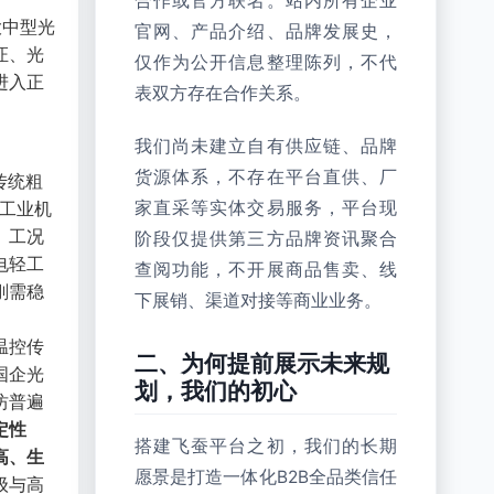
合作或官方联名。站内所有企业
大中型光
官网、产品介绍、品牌发展史，
证、光
仅作为公开信息整理陈列，不代
进入正
表双方存在合作关系。
我们尚未建立自有供应链、品牌
货源体系，不存在平台直供、厂
传统粗
泡工业机
家直采等实体交易服务，平台现
、工况
阶段仅提供第三方品牌资讯聚合
电轻工
查阅功能，不开展商品售卖、线
刚需稳
下展销、渠道对接等商业业务。
温控传
二、为何提前展示未来规
国企光
划，我们的初心
坊普遍
定性
搭建飞蚕平台之初，我们的长期
高、生
愿景是打造一体化B2B全品类信任
级与高