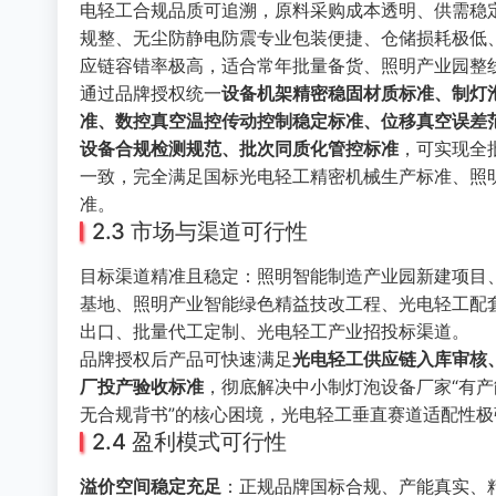
电轻工合规品质可追溯，原料采购成本透明、供需稳
规整、无尘防静电防震专业包装便捷、仓储损耗极低
应链容错率极高，适合常年批量备货、照明产业园整
通过品牌授权统一
设备机架精密稳固材质标准、制灯
准、数控真空温控传动控制稳定标准、位移真空误差
设备合规检测规范、批次同质化管控标准
，可实现全
一致，完全满足国标光电轻工精密机械生产标准、照
准。
2.3 市场与渠道可行性
目标渠道精准且稳定：照明智能制造产业园新建项目
基地、照明产业智能绿色精益技改工程、光电轻工配
出口、批量代工定制、光电轻工产业招投标渠道。
品牌授权后产品可快速满足
光电轻工供应链入库审核
厂投产验收标准
，彻底解决中小制灯泡设备厂家“有
无合规背书”的核心困境，光电轻工垂直赛道适配性
2.4 盈利模式可行性
溢价空间稳定充足
：正规品牌国标合规、产能真实、