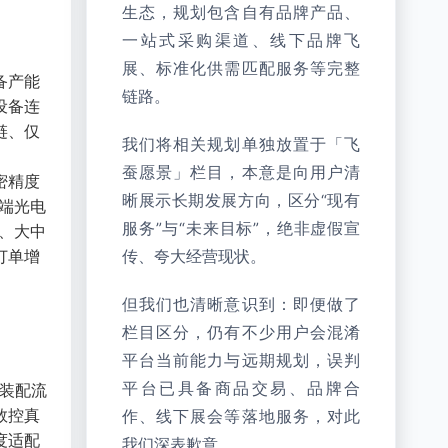
生态，规划包含自有品牌产品、
一站式采购渠道、线下品牌飞
展、标准化供需匹配服务等完整
备产能
链路。
设备连
链、仅
我们将相关规划单独放置于「飞
蚕愿景」栏目，本意是向用户清
密精度
晰展示长期发展方向，区分“现有
端光电
服务”与“未来目标”，绝非虚假宣
、大中
订单增
传、夸大经营现状。
但我们也清晰意识到：即便做了
栏目区分，仍有不少用户会混淆
平台当前能力与远期规划，误判
平台已具备商品交易、品牌合
密装配流
数控真
作、线下展会等落地服务，对此
度适配
我们深表歉意。