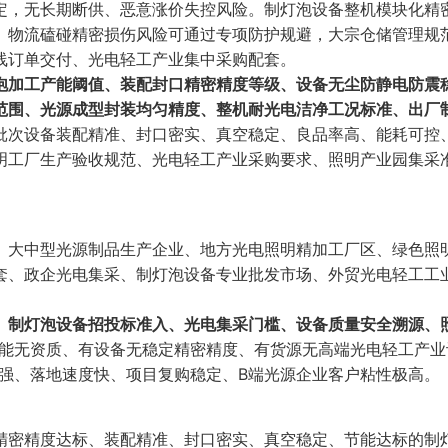
定，无长期断供、恶意涨价失控风险。制灯泡设备整机模块化精
、物流磕碰精密损伤风险可通过专项防护规避，大宗仓储管理规
线订单交付、光电轻工产业集中采购配套。
泡加工产能阈值、装配封口精密精度等级、设备无尘防静电防震
范围、光源成型封装均匀精度、整机耐光电洁净工况标准、出厂
批次设备装配精准、封口密实、真空稳定、良品率高、能耗可控
明工厂生产验收规范、光电轻工产业采购要求、照明产业园集采
、大中型光源制品生产企业、地方光电照明精加工厂区、绿色照
套、政企光电集采、制灯泡设备专业批发市场、外贸光电轻工工
、制灯泡设备招投标准入、光电集采门槛、设备质量安全溯源、
产能无资质、有设备无稳定精密精度、有货源无高端光电轻工产业
极强、落地速度快、项目复购稳定、B端光源企业客户粘性极高。
精密精度达标、装配精准、封口密实、真空稳定、节能达标的制