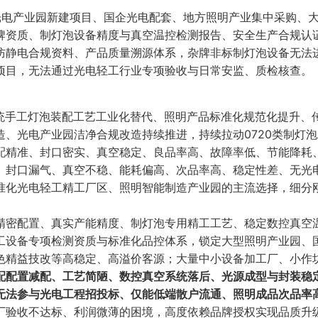
光电产业园新建项目、国企光电配套、地方照明产业集中采购、
牌资质、制灯泡设备精度与真空温控检测报告、安全生产合规认
防静电合规资料、产品质量溯源体系，杂牌非标制灯泡设备无法
项目，无法通过光电轻工行业专项验收与日常安监、质检核查。
传统手工灯泡装配工艺工业化替代、照明产品标准化规范化提升、
、光电产业园洁净合规改造持续推进，持续拉动0720类制灯
配精准、封口密实、真空稳定、良品率高、故障率低、节能降耗
、封口漏气、真空不稳、能耗偏高、次品率高、稳定性差、无光
准化光电轻工精工厂区、照明智能制造产业园的主流选择，细分
精密配置、真实产能精度、制灯泡专用精工工艺、稳定数控真空
工设备专项检测资质与标准化品控体系，锁定大型照明产业园、
色精益技改等高稳定、高溢价客源；大量中小设备加工厂、小作
配配置减配、工艺简陋、数控真空系统落后、光源成型与封装稳
无法参与光电工程招投标、仅能低端散户流通、照明成品次品率
厂验收不达标、利润微薄的困境，高度依赖品牌授权实现品质升