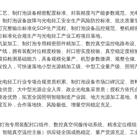
工艺、制灯泡设备精密配置标准、封装精度与产能参数规范、光
、制灯泡设备故障与光电轻工安全生产风险防控标准、批次质量
可完整输出标准化SOP生产流程、制灯泡设备品控规范、整机精
方标准化合规生产与光电轻工产业工程项目落地。
机架加工、制灯泡专用精密部件精加工、数控真空温控电路布设
产线，拥有装配对位精度校验、封口密实度校验、真空稳定度校
模拟检测基础能力，具备规模化量产、机型参数微调、规整仓储
发投入，可快速落地小型光源精加工级、中型工业量产级、照明
光电轻工行业专项合规资质积累、制灯泡设备市场口碑沉淀、资
改供货、大中型光源企业入库、政企光电集采资质；授权方依托
整改优势，拓宽全国照明智能制造产业园、地方光源加工基地、
度互补，合作落地快、风险极低、增量空间稳定充足。
制灯泡专用装配封口组件、数控真空伺服传动系统、精准定位模
、智能真空温控主板）供应链全国成熟稳定、量产货源充足、工