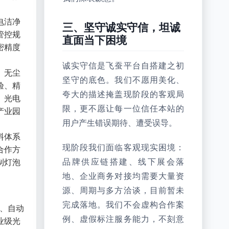
电洁净
三、坚守诚实守信，坦诚
管控规
直面当下困境
密精度
诚实守信是飞蚕平台自搭建之初
、无尘
坚守的底色。我们不愿用美化、
验、精
夸大的描述掩盖现阶段的客观局
、光电
限，更不愿让每一位信任本站的
产业园
用户产生错误期待、遭受误导。
料体系
现阶段我们面临客观现实困境：
合作方
制灯泡
品牌供应链搭建、线下展会落
地、企业商务对接均需要大量资
源、周期与多方洽谈，目前暂未
完成落地。我们不会虚构合作案
组、自动
例、虚假标注服务能力，不刻意
业级光