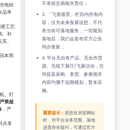
不承担交易相关责任；
定光电轻
次品率
3. 「飞蚕愿景」栏目内所有内
容，仅为未来发展设想，不代
精密工艺
表当前可落地服务，一切规划
购、补
落地后，我们会发布官方公告
扎实、
同步更新；
回本周
4. 平台无自有产品、无合作货
源、无线下展厅/飞展活动，任
何提及采购、拿货、参展相关
内容均属于远期规划，暂未实
施。
气机、灯
严禁超
备
，严
重要提示：
若您在浏览网站
时，对平台业务范围、落地
料共享
进度存在疑问，可通过官方