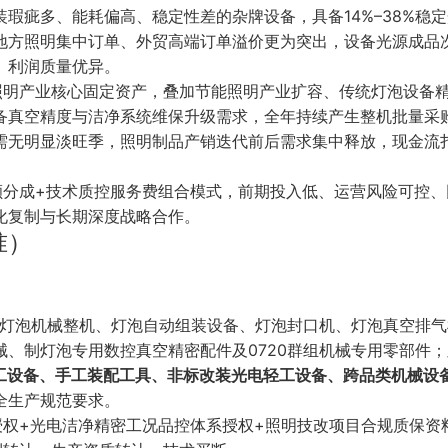
瑕疵多、能耗偏高、稳定性差的杂牌设备，具备14%–38%稳
地方照明集中订单、外贸高端订单溢价更为突出，设备光源成品
、利润质量优异。
照明产业核心固定资产，叠加节能照明产业扩容、传统灯泡设备
备真空精度与洁净系统维保升级需求，全年持续产生整机批量采
需无明显淡旺季，照明制品产销迭代前后需求集中释放，现金流
额分成+技术质控服务费组合模式，前期投入低、运营风险可控、
化复制与长期深度战略合作。
准）
制灯泡机械整机、灯泡自动组装设备、灯泡封口机、灯泡真空排
、制灯泡专用数控真空精密配件及0720群组机械专用零部件；
加工设备、手工装配工具、非标改装光电轻工设备、跨品类机械设
全生产规范要求。
授权+光电洁净精密工况品控体系授权+照明技改项目合规质保资