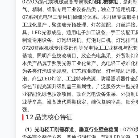
0720为第七类机械设备专属
制灯泡机械群组
，是商标
气、精制、组装专用工业设备品类，独立于通用机床
07系列光电轻工专用机械细分体系。本群组专属服务
工业化量产，聚焦玻壳预处理、灯芯装配、灯丝焊接
具、LED光源成品、通用电子加工设备、手工装配
制造专用设备、灯泡组装机、灯泡封口机、灯泡排气
0720群组机械专用零部件等光电轻工工业整机与配
基地、照明产业技改项目、政企光电集采、外贸制灯
本类产品属于照明光源工业化量产、光电轻工标准化
为各类灯泡玻壳规整、灯芯精准装配、灯丝稳固焊接
泡、商业LED灯管、工业特种光源、防爆照明器件
绿色节能光源升级刚需三重属性。广泛服务大中型光
业智能化绿色技改项目、政企光电设备集采、外贸制
业壁垒高、设备迭代周期稳定、维保复购率高、细分
强。
1.2 品类核心特征
（1）光电轻工刚需赛道、垂直行业壁垒稳固
：072
设备完全替代方案，普通照明灯泡、节能LED光源