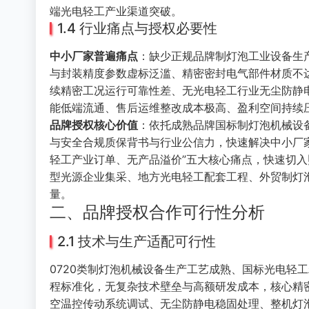
端光电轻工产业渠道突破。
1.4 行业痛点与授权必要性
中小厂家普遍痛点
：缺少正规品牌制灯泡工业设备生
与封装精度参数虚标泛滥、精密密封电气部件材质不
续精密工况运行可靠性差、无光电轻工行业无尘防静
能低端流通、售后运维整改成本极高、盈利空间持续
品牌授权核心价值
：依托成熟品牌国标制灯泡机械设
与安全合规质保背书与行业公信力，快速解决中小厂
轻工产业订单、无产品溢价”五大核心痛点，快速切
型光源企业集采、地方光电轻工配套工程、外贸制灯
量。
二、品牌授权合作可行性分析
2.1 技术与生产适配可行性
0720类制灯泡机械设备生产工艺成熟、国标光电轻
程标准化，无复杂技术壁垒与高额研发成本，核心精
空温控传动系统调试、无尘防静电稳固处理、整机灯