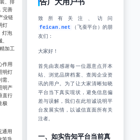
告广大用户书
装、排
，完善
产业链
致所有关注、访问
明灯
（飞蚕平台）的朋
feican.net
、灯泡
友们：
械、
明精加工
大家好！
心作用
首先由衷感谢每一位愿意点开本
照明灯
站、浏览品牌档案、查阅企业资
刚需、
讯的用户。为了让大家清晰知晓
照明产
平台当下真实现状，避免信息偏
垂直行
差与误解，我们在此坦诚说明平
性极
台发展实情，以诚信直面所有关
注者。
无通用
一、如实告知平台当前真
政策升