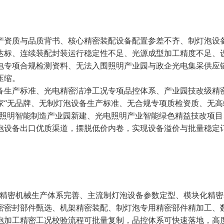
产资质与品质背书、核心精密装配设备配置参差不齐、制灯泡设
达标、连续装配封装运行稳定性不足、光源成型加工精度不足、
电专项合规检测资料、无法入围照明产业园与政企光电集采供应
压缩。
备生产标准、光电精密洁净工况专项品控体系、产业园技改级精
家“无品牌、无制灯泡设备生产标准、无合规专项质检资质、无高
入照明智能制造产业园新建、光电照明产业智能绿色精益技改项目
泡设备出口优质渠道，摆脱低价内卷，实现设备溢价与批量稳定
工精密机械生产体系完善、主流制灯泡设备参数定型、模块化精
密密封部件甄选、机架精密装配、制灯泡专用精密部件精加工、
泡加工精密工况校验流程可批量复制，品控体系可快速落地，高