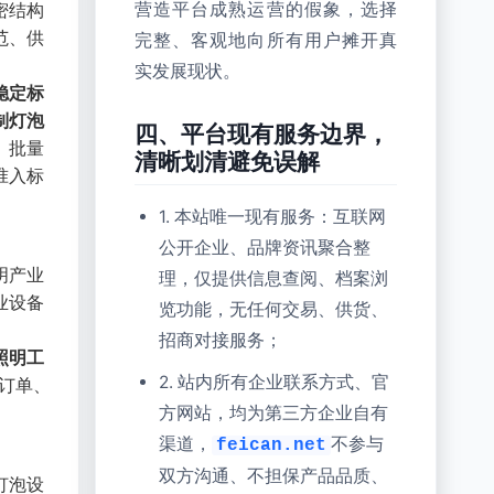
密结构
营造平台成熟运营的假象，选择
范、供
完整、客观地向所有用户摊开真
实发展现状。
稳定标
制灯泡
四、平台现有服务边界，
、批量
清晰划清避免误解
准入标
1. 本站唯一现有服务：互联网
公开企业、品牌资讯聚合整
明产业
理，仅提供信息查阅、档案浏
业设备
览功能，无任何交易、供货、
招商对接服务；
照明工
2. 站内所有企业联系方式、官
订单、
方网站，均为第三方企业自有
渠道，
不参与
feican.net
双方沟通、不担保产品品质、
灯泡设