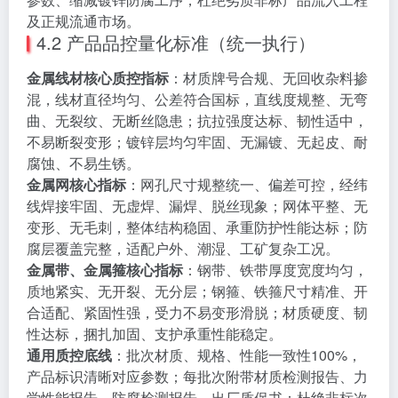
及正规流通市场。
4.2 产品品控量化标准（统一执行）
金属线材核心质控指标
：材质牌号合规、无回收杂料掺
混，线材直径均匀、公差符合国标，直线度规整、无弯
曲、无裂纹、无断丝隐患；抗拉强度达标、韧性适中，
不易断裂变形；镀锌层均匀牢固、无漏镀、无起皮、耐
腐蚀、不易生锈。
金属网核心指标
：网孔尺寸规整统一、偏差可控，经纬
线焊接牢固、无虚焊、漏焊、脱丝现象；网体平整、无
变形、无毛刺，整体结构稳固、承重防护性能达标；防
腐层覆盖完整，适配户外、潮湿、工矿复杂工况。
金属带、金属箍核心指标
：钢带、铁带厚度宽度均匀，
质地紧实、无开裂、无分层；钢箍、铁箍尺寸精准、开
合适配、紧固性强，受力不易变形滑脱；材质硬度、韧
性达标，捆扎加固、支护承重性能稳定。
通用质控底线
：批次材质、规格、性能一致性100%，
产品标识清晰对应参数；每批次附带材质检测报告、力
学性能报告、防腐检测报告、出厂质保书；杜绝非标次