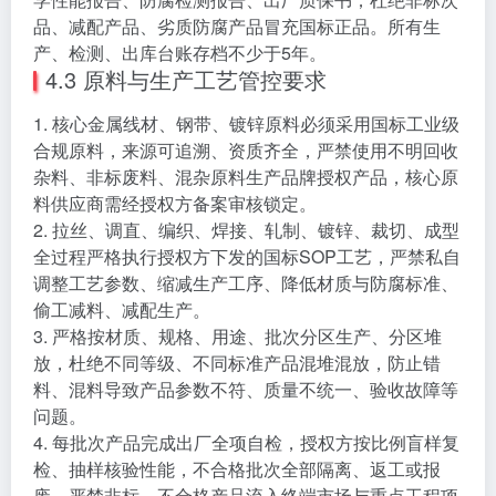
品、减配产品、劣质防腐产品冒充国标正品。所有生
产、检测、出库台账存档不少于5年。
4.3 原料与生产工艺管控要求
1. 核心金属线材、钢带、镀锌原料必须采用国标工业级
合规原料，来源可追溯、资质齐全，严禁使用不明回收
杂料、非标废料、混杂原料生产品牌授权产品，核心原
料供应商需经授权方备案审核锁定。
2. 拉丝、调直、编织、焊接、轧制、镀锌、裁切、成型
全过程严格执行授权方下发的国标SOP工艺，严禁私自
调整工艺参数、缩减生产工序、降低材质与防腐标准、
偷工减料、减配生产。
3. 严格按材质、规格、用途、批次分区生产、分区堆
放，杜绝不同等级、不同标准产品混堆混放，防止错
料、混料导致产品参数不符、质量不统一、验收故障等
问题。
4. 每批次产品完成出厂全项自检，授权方按比例盲样复
检、抽样核验性能，不合格批次全部隔离、返工或报
废，严禁非标、不合格产品流入终端市场与重点工程项