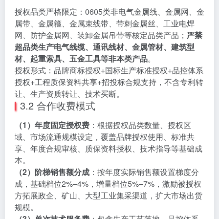
授权品类严格限定：0605类非电气金属线、金属网、金
属带、金属箍、金属束线带、带刺金属丝、工业电焊
网、防护金属网、装卸金属吊带等核定品类产品；
严禁
超品类生产电气线缆、通讯线材、金属管材、建筑型
材、起重索具、五金工具等非本类产品
。
授权形式：品牌商标授权+国标生产标准授权+品控体系
授权+工程质保资料共享+招投标合规支持，不含专利转
让、生产资质转让、技术买断。
3.2 合作收费模式
（1）年度固定授权费
：根据授权品类数量、授权区
域、市场流通规模设定，覆盖品牌授权使用、标准共
享、年度合规审核、质保资料授权、技术指导等基础成
本。
（2）阶梯销售额分成
：按年度实际销售额设置梯度分
成，基础档位2%–4%，增量档位5%–7%，激励被授权
方拓展政企、矿山、大型工业集采渠道，扩大市场出货
规模。
（3）单次技术服务费
：包含生产工艺落地、品控体系