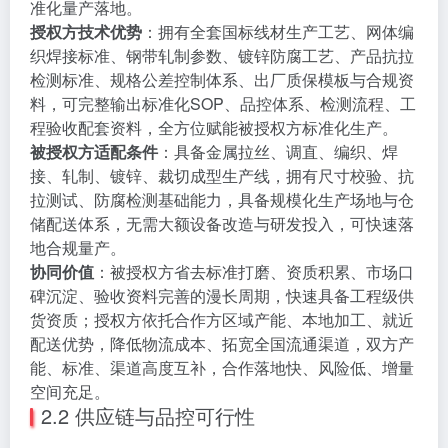
准化量产落地。
授权方技术优势
：拥有全套国标线材生产工艺、网体编
织焊接标准、钢带轧制参数、镀锌防腐工艺、产品抗拉
检测标准、规格公差控制体系、出厂质保模板与合规资
料，可完整输出标准化SOP、品控体系、检测流程、工
程验收配套资料，全方位赋能被授权方标准化生产。
被授权方适配条件
：具备金属拉丝、调直、编织、焊
接、轧制、镀锌、裁切成型生产线，拥有尺寸校验、抗
拉测试、防腐检测基础能力，具备规模化生产场地与仓
储配送体系，无需大额设备改造与研发投入，可快速落
地合规量产。
协同价值
：被授权方省去标准打磨、资质积累、市场口
碑沉淀、验收资料完善的漫长周期，快速具备工程级供
货资质；授权方依托合作方区域产能、本地加工、就近
配送优势，降低物流成本、拓宽全国流通渠道，双方产
能、标准、渠道高度互补，合作落地快、风险低、增量
空间充足。
2.2 供应链与品控可行性