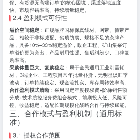
保、有货源无高端订单”的核心困境，渠道落地速度
快、市场容错率高、持续增量稳定。
2.4 盈利模式可行性
溢价空间稳定
：正规品牌国标保真线材、网带、箍带产
品，相较于非标减配、劣质防腐、规格不足的杂牌产
品，具备10%–33%稳定溢价，政企工程、矿山集采订
单溢价更为突出，产品耐用性强、售后纠纷少、口碑复
购率高。
采购体量巨大、复购稳定
：属于全民通用工业刚需耗
材，B端企业、工程项目常年批量补货，无明显淡旺季
波动，订单持续稳定、现金流扎实、库存周转效率高。
合作盈利模式清晰
：采用固定年度授权费+阶梯销售额
分成+技术质控服务费组合模式，前期投入低、风险可
控、收益稳定，适配长期规模化战略合作与持续赋能。
三、合作模式与盈利机制（通用标
准）
3.1 授权合作范围