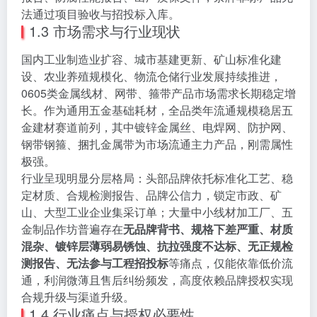
法通过项目验收与招投标入库。
1.3 市场需求与行业现状
国内工业制造业扩容、城市基建更新、矿山标准化建
设、农业养殖规模化、物流仓储行业发展持续推进，
0605类金属线材、网带、箍带产品市场需求长期稳定增
长。作为通用五金基础耗材，全品类年流通规模稳居五
金建材赛道前列，其中镀锌金属丝、电焊网、防护网、
钢带钢箍、捆扎金属带为市场流通主力产品，刚需属性
极强。
行业呈现明显分层格局：头部品牌依托标准化工艺、稳
定材质、合规检测报告、品牌公信力，锁定市政、矿
山、大型工业企业集采订单；大量中小线材加工厂、五
金制品作坊普遍存在
无品牌背书、规格下差严重、材质
混杂、镀锌层薄弱易锈蚀、抗拉强度不达标、无正规检
测报告、无法参与工程招投标
等痛点，仅能依靠低价流
通，利润微薄且售后纠纷频发，高度依赖品牌授权实现
合规升级与渠道升级。
1.4 行业痛点与授权必要性