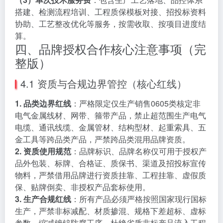
搭建、检测流程培训、工程质保模板对接、招投标资料
协助、工艺整改优化等服务，按需收取、按项目进度结
算。
四、品牌授权合作核心注意事项（完
整版）
4.1 资质与合规边界管控（核心红线）
1. 品类边界红线
：严格限定仅生产销售0605类核定非
电气金属线材、网带、箍带产品，禁止超范围生产电气
电缆、通讯线缆、金属管材、结构型材、起重索具、五
金工具等跨品类产品，严禁跨品类混用品牌资质。
2. 资质使用规范
：品牌标识、品牌名称仅可用于授权产
品外包装、标牌、合格证、质保书、渠道及招投标宣传
物料，严禁借用品牌进行资质挂靠、工程挂靠、虚假质
保、贴牌倒卖、非授权产品套标使用。
3. 生产合规红线
：所有产品必须严格按照国家现行国标
生产，严禁非标减配、材质掺混、规格下差超标、虚标
参数、缩减镀锌防腐工序，杜绝劣质非标产品流入工程