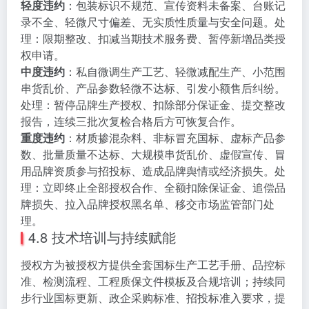
轻度违约
：包装标识不规范、宣传资料未备案、台账记
录不全、轻微尺寸偏差、无实质性质量与安全问题。处
理：限期整改、扣减当期技术服务费、暂停新增品类授
权申请。
中度违约
：私自微调生产工艺、轻微减配生产、小范围
串货乱价、产品参数轻微不达标、引发小额售后纠纷。
处理：暂停品牌生产授权、扣除部分保证金、提交整改
报告，连续三批次复检合格后方可恢复合作。
重度违约
：材质掺混杂料、非标冒充国标、虚标产品参
数、批量质量不达标、大规模串货乱价、虚假宣传、冒
用品牌资质参与招投标、造成品牌舆情或经济损失。处
理：立即终止全部授权合作、全额扣除保证金、追偿品
牌损失、拉入品牌授权黑名单、移交市场监管部门处
理。
4.8 技术培训与持续赋能
授权方为被授权方提供全套国标生产工艺手册、品控标
准、检测流程、工程质保文件模板及合规培训；持续同
步行业国标更新、政企采购标准、招投标准入要求，提