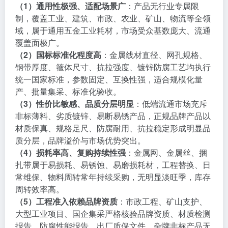
（1）通用性极强、适配场景广
：产品无行业专属限
制，覆盖工业、建筑、市政、农业、矿山、物流等全领
域，属于通用五金工业耗材，市场受众基数庞大、流通
覆盖面极广。
（2）国标标准化程度高
：金属线材直径、网孔规格、
钢带厚度、箍体尺寸、抗拉强度、镀锌防腐工艺均执行
统一国家标准，参数固定、互换性强，适合规模化量
产、批量集采、标准化验收。
（3）性价比敏感、品质分层明显
：低端流通市场充斥
非标薄料、劣质镀锌、易断易锈产品，正规品牌产品以
材质保真、规格足尺、防腐耐用、抗拉稳定形成明显品
质分层，品牌溢价与市场优势突出。
（4）损耗率高、复购持续性强
：金属网、金属丝、捆
扎带属于易损耗、易锈蚀、易磨损耗材，工程替换、日
常维保、物料周转常年持续采购，无明显淡旺季，库存
周转效率高。
（5）工程准入依赖品牌资质
：市政工程、矿山支护、
大型工业项目、国企集采严格核验品牌资质、材质检测
报告、防腐性能报告、出厂质保文件，杂牌非标产品无