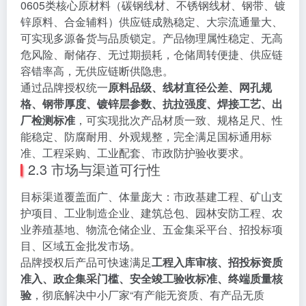
0605类核心原材料（碳钢线材、不锈钢线材、钢带、镀
锌原料、合金辅料）供应链成熟稳定、大宗流通量大、
可实现多源备货与品质锁定。产品物理属性稳定、无高
危风险、耐储存、无过期损耗，仓储周转便捷、供应链
容错率高，无供应链断供隐患。
通过品牌授权统一
原料品级、线材直径公差、网孔规
格、钢带厚度、镀锌层参数、抗拉强度、焊接工艺、出
厂检测标准
，可实现批次产品材质一致、规格足尺、性
能稳定、防腐耐用、外观规整，完全满足国标通用标
准、工程采购、工业配套、市政防护验收要求。
2.3 市场与渠道可行性
目标渠道覆盖面广、体量庞大：市政基建工程、矿山支
护项目、工业制造企业、建筑总包、园林安防工程、农
业养殖基地、物流仓储企业、五金集采平台、招投标项
目、区域五金批发市场。
品牌授权后产品可快速满足
工程入库审核、招投标资质
准入、政企集采门槛、安全竣工验收标准、终端质量核
验
，彻底解决中小厂家“有产能无资质、有产品无质