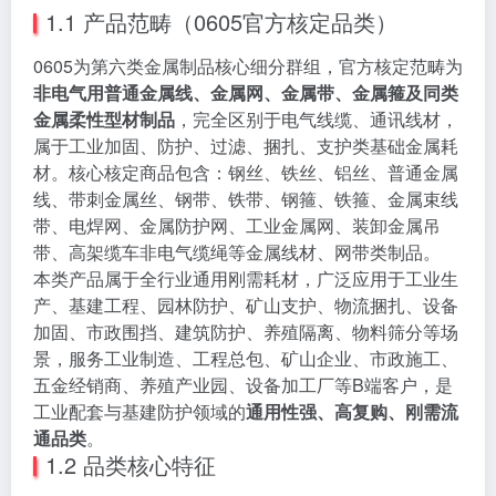
1.1 产品范畴（0605官方核定品类）
0605为第六类金属制品核心细分群组，官方核定范畴为
非电气用普通金属线、金属网、金属带、金属箍及同类
金属柔性型材制品
，完全区别于电气线缆、通讯线材，
属于工业加固、防护、过滤、捆扎、支护类基础金属耗
材。核心核定商品包含：钢丝、铁丝、铝丝、普通金属
线、带刺金属丝、钢带、铁带、钢箍、铁箍、金属束线
带、电焊网、金属防护网、工业金属网、装卸金属吊
带、高架缆车非电气缆绳等金属线材、网带类制品。
本类产品属于全行业通用刚需耗材，广泛应用于工业生
产、基建工程、园林防护、矿山支护、物流捆扎、设备
加固、市政围挡、建筑防护、养殖隔离、物料筛分等场
景，服务工业制造、工程总包、矿山企业、市政施工、
五金经销商、养殖产业园、设备加工厂等B端客户，是
工业配套与基建防护领域的
通用性强、高复购、刚需流
通品类
。
1.2 品类核心特征