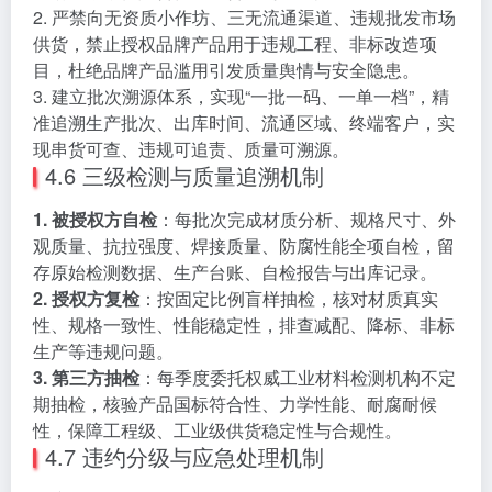
2. 严禁向无资质小作坊、三无流通渠道、违规批发市场
供货，禁止授权品牌产品用于违规工程、非标改造项
目，杜绝品牌产品滥用引发质量舆情与安全隐患。
3. 建立批次溯源体系，实现“一批一码、一单一档”，精
准追溯生产批次、出库时间、流通区域、终端客户，实
现串货可查、违规可追责、质量可溯源。
4.6 三级检测与质量追溯机制
1. 被授权方自检
：每批次完成材质分析、规格尺寸、外
观质量、抗拉强度、焊接质量、防腐性能全项自检，留
存原始检测数据、生产台账、自检报告与出库记录。
2. 授权方复检
：按固定比例盲样抽检，核对材质真实
性、规格一致性、性能稳定性，排查减配、降标、非标
生产等违规问题。
3. 第三方抽检
：每季度委托权威工业材料检测机构不定
期抽检，核验产品国标符合性、力学性能、耐腐耐候
性，保障工程级、工业级供货稳定性与合规性。
4.7 违约分级与应急处理机制