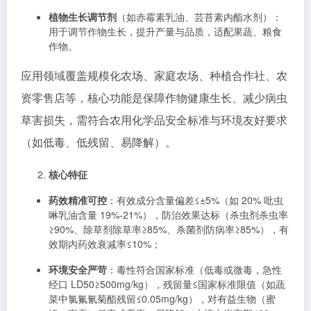
植物生长调节剂
（如赤霉素乳油、芸苔素内酯水剂）：
用于调节作物生长，提升产量与品质，适配果蔬、粮食
作物。
应用领域覆盖规模化农场、家庭农场、种植合作社、农
资零售店等，核心功能是保障作物健康生长、减少病虫
草害损失，需符合农用化学品安全标准与环境友好要求
（如低毒、低残留、易降解）。
核心特征
药效精准可控
：有效成分含量偏差≤±5%（如 20% 吡虫
啉乳油含量 19%-21%），防治效果达标（杀虫剂杀虫率
≥90%、除草剂除草率≥85%、杀菌剂防病率≥85%），有
效期内药效衰减率≤10%；
环境安全严苛
：毒性符合国家标准（低毒或微毒，急性
经口 LD50≥500mg/kg），残留量≤国家标准限值（如蔬
菜中氯氟氰菊酯残留≤0.05mg/kg），对有益生物（蜜