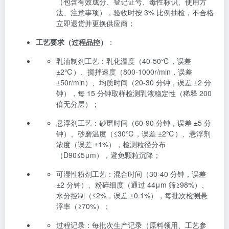
（包含有效成分、登记证号、毒性标识、使用方
法、注意事项），验收时按 3% 比例抽检，不合格
立即退货并更换供应商；
工艺要求（过程品控）
：
乳油制剂工艺：乳化温度（40-50℃，误差
±2℃）、搅拌速度（800-1000r/min，误差
±50r/min）、均质时间（20-30 分钟，误差 ±2 分
钟），每 15 分钟取样检测乳液稳定性（稀释 200
倍无分层）；
悬浮剂工艺：砂磨时间（60-90 分钟，误差 ±5 分
钟）、砂磨温度（≤30℃，误差 ±2℃）、悬浮剂
浓度（误差 ±1%），检测粒径分布
（D90≤5μm），避免颗粒沉降；
可湿性粉剂工艺：混合时间（30-40 分钟，误差
±2 分钟）、粉碎细度（通过 44μm 筛≥98%）、
水分控制（≤2%，误差 ±0.1%），每批次检测悬
浮率（≥70%）；
过程记录：每批次生产记录（原料领用、工艺参