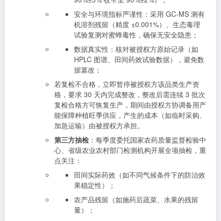
安全与环境指标严谨性：采用 GC-MS 测有
机溶剂残留（精度 ±0.001%）、生态毒理
试验复测对蜜蜂毒性，确保无安全隐患；
数据真实性：核对被授权方原始记录（如
HPLC 图谱、田间药效试验数据），避免数
据篡改；
若复检不合格，立即暂停被授权方该品类生产资
格，要求 30 天内完成整改，整改后需连续 3 批次
复检合格方可恢复生产，期间由授权方协调备用产
能保障种植旺季供应，产生的成本（如临时采购、
加急运输）由被授权方承担。
第三方抽检
：每季度委托国家农药质量监督检验中
心、省级农业农村部门检测机构开展全项抽检，重
点关注：
田间实际药效（如不同气候条件下的防治效
果稳定性）；
农产品残留（如施药后蔬菜、水果的残留
量）；