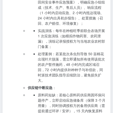
田间安全事件应急预案》，明确应急小组组
成（技术、生产、售后人员）、响应流程
（1 小时内启动应急、2 小时内抵达现场、
24 小时内出具初步报告）、处置措施（召
回、农户赔偿、环境修复）；
实战演练：每年在种植旺季前联合农场开展
1 次应急演练（如模拟作物药害、农药泄
漏），演练记录报授权方与当地农业农村部
门备案；
处理案例：若某批次杀虫剂导致 50 亩棉花
出现叶片脱落，需立即通知所有使用该批次
的农户暂停施药，48 小时内完成区域召
回，72 小时内提供补种种子与补偿款，同
时派技术团队指导后续防治，避免损失扩
大。
供应链中断应急
：
原料药短缺：若核心原料药供应商因环保问
题停产，立即启动应急储备库（保障 3 个月
用量），同时协调授权方的备用供应商（需
提前通过环评 / 安评），15 天内恢复原料