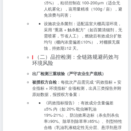
≤5%），粒径控制在 100-200μm（适合无
人机雾化），亩用量精准（100g / 亩），避
免浪费与药害；
设施农业杀菌剂：适配温室大棚高湿环境，
采用 “熏蒸 + 触杀配方”（如百菌清烟剂，无
需喷雾，节省人工），燃烧后有效成分扩散
均匀（棚内浓度偏差≤10%），对棚膜无腐
蚀，持效期≥12 天。
（二）品控检测：全链路规避药效与
环境风险
出厂检测三重核验（严守农业生产底线）
被授权方自检
：每批次产品需完成 “药效指标 + 安
全指标 + 环境指标” 全项检测，出具三类报告并附
原始数据，报授权方备案：
《药效指标报告》：有效成分含量偏差
±5% 内（如 20% 吡虫啉乳油
19%-21%）、防治效果达标（杀虫剂杀虫
率≥90%、除草剂除草率≥85%）、剂型特性
合格（乳油乳液稳定性无分层、悬浮剂悬浮