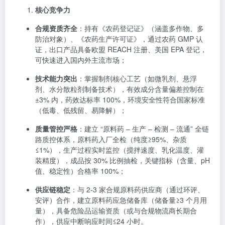
核心竞争力
合规资质齐全
：持有《农药登记证》（涵盖多作物、多
防治对象）、《农药生产许可证》，通过农药 GMP 认
证，出口产品具备欧盟 REACH 注册、美国 EPA 登记，
可快速进入国内外主流市场；
技术能力突出
：掌握制剂核心工艺（如微乳剂、悬浮
剂、水分散粒剂制备技术），有效成分含量偏差控制在
±3% 内，药效达标率 100%，环境安全性符合国家标准
（低毒、低残留、易降解）；
质量管控严格
：建立 “原料药 – 生产 – 检测 – 流通” 全链
路质控体系，原料药入厂全检（纯度≥95%、杂质
≤1%），生产过程实时监控（搅拌速度、乳化温度、灌
装精度），成品按 30% 比例抽检，关键指标（含量、pH
值、稳定性）合格率 100%；
供应链稳定
：与 2-3 家合规原料药供应商（通过环评、
安评）合作，建立原料药应急储备库（储备量≥3 个月用
量），具备危险品运输资质（或与合规物流商长期合
作），供应中断响应时间≤24 小时。