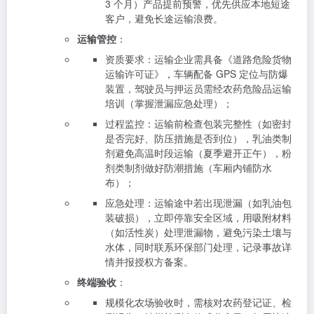
3 个月）产品提前预警，优先供应本地短途
客户，避免长途运输浪费。
运输管控
：
资质要求：运输企业需具备《道路危险货物
运输许可证》，车辆配备 GPS 定位与防爆
装置，驾驶员与押运员需经农药危险品运输
培训（掌握泄漏应急处理）；
过程监控：运输前检查包装完整性（如密封
是否完好、防压措施是否到位），乳油类制
剂避免高温时段运输（夏季避开正午），粉
剂类制剂做好防潮措施（车厢内铺防水
布）；
应急处理：运输途中若出现泄漏（如乳油包
装破损），立即停靠安全区域，用吸附材料
（如活性炭）处理泄漏物，避免污染土壤与
水体，同时联系环保部门处理，记录事故详
情并报授权方备案。
终端验收
：
规模化农场验收时，需核对农药登记证、检