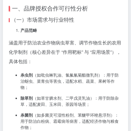
一、品牌授权合作可行性分析
（一）市场需求与行业特性
产品范畴
涵盖用于防治农业作物病虫草害、调节作物生长的农用
化学制剂（核心差异在于 “作用靶标” 与 “应用场景”），
具体包括：
杀虫剂
（如吡虫啉乳油、氯氟氰菊酯微乳剂）：用于防
治蚜虫、菜青虫等害虫，适配水稻、蔬菜、果树等作
物；
除草剂
（如草甘膦水剂、二甲戊灵乳油）：用于防除杂
草，适配麦田、玉米田、茶园等场景；
杀菌剂
（如多菌灵可湿性粉剂、苯醚甲环唑悬浮剂）：
用于防治白粉病、霜霉病等病害，适配经济作物与粮食
作物；