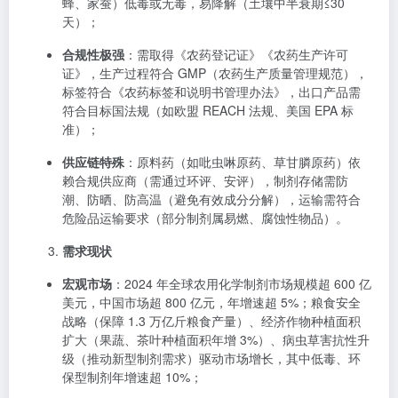
蜂、家蚕）低毒或无毒，易降解（土壤中半衰期≤30
天）；
合规性极强
：需取得《农药登记证》《农药生产许可
证》，生产过程符合 GMP（农药生产质量管理规范），
标签符合《农药标签和说明书管理办法》，出口产品需
符合目标国法规（如欧盟 REACH 法规、美国 EPA 标
准）；
供应链特殊
：原料药（如吡虫啉原药、草甘膦原药）依
赖合规供应商（需通过环评、安评），制剂存储需防
潮、防晒、防高温（避免有效成分分解），运输需符合
危险品运输要求（部分制剂属易燃、腐蚀性物品）。
需求现状
宏观市场
：2024 年全球农用化学制剂市场规模超 600 亿
美元，中国市场超 800 亿元，年增速超 5%；粮食安全
战略（保障 1.3 万亿斤粮食产量）、经济作物种植面积
扩大（果蔬、茶叶种植面积年增 3%）、病虫草害抗性升
级（推动新型制剂需求）驱动市场增长，其中低毒、环
保型制剂年增速超 10%；