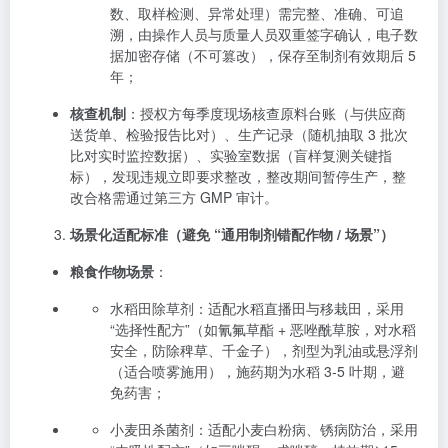
数、取样检测、异常处理）需完整、准确、可追
溯，由操作人员与质量人员双重签字确认，电子数
据加密存储（不可篡改），保存至制剂有效期后 5
年；
核查机制
：授权方每季度现场核查原料台账（与供应商
送货单、检验报告比对）、生产记录（随机抽取 3 批次
比对实时监控数据）、实验室数据（盲样复测关键指
标），发现违规立即要求整改，整改期间暂停生产，整
改合格需通过第三方 GMP 审计。
场景化适配标准（避免 “通用制剂错配作物 / 场景”）
粮食作物场景
：
水稻田除草剂：适配水稻直播田与移栽田，采用
“选择性配方”（如氰氟草酯 + 恶唑酰草胺，对水稻
安全，防除稗草、千金子），剂型为乳油或悬浮剂
（适合喷雾施用），施药期为水稻 3-5 叶期，避
免药害；
小麦田杀菌剂：适配小麦白粉病、锈病防治，采用