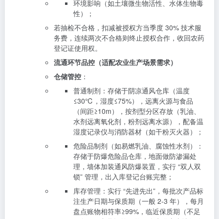
环境影响（如土壤微生物活性、水体生物毒
性）；
若抽检不合格，扣减被授权方当季度 30% 技术服
务费，连续两次不合格则终止授权合作，收回农药
登记证使用权。
流通环节品控（适配农业生产场景需求）
仓储管控
：
普通制剂：存储于阴凉通风仓库（温度
≤30℃，湿度≤75%），远离火源与食品
（间距≥10m），按剂型分区存放（乳油、
水剂远离氧化剂，粉剂远离水源），配备温
湿度记录仪与消防器材（如干粉灭火器）；
危险品制剂（如易燃乳油、腐蚀性水剂）：
存储于防爆危险品仓库，地面做防渗漏处
理，墙体加装通风防爆装置，实行 “双人双
锁” 管理，出入库登记台账完整；
库存管理：实行 “先进先出”，每批次产品标
注生产日期与保质期（一般 2-3 年），每月
盘点账物相符率≥99%，临近保质期（不足