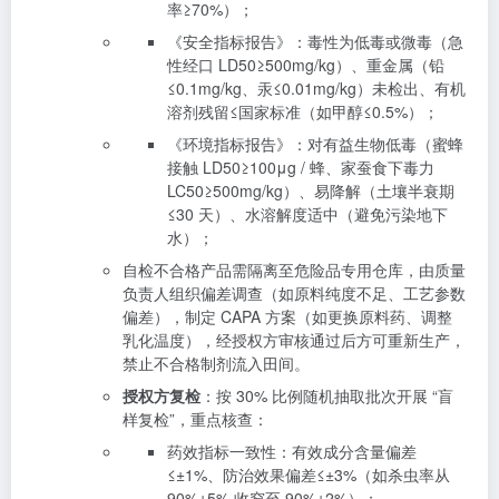
率≥70%）；
《安全指标报告》：毒性为低毒或微毒（急
性经口 LD50≥500mg/kg）、重金属（铅
≤0.1mg/kg、汞≤0.01mg/kg）未检出、有机
溶剂残留≤国家标准（如甲醇≤0.5%）；
《环境指标报告》：对有益生物低毒（蜜蜂
接触 LD50≥100μg / 蜂、家蚕食下毒力
LC50≥500mg/kg）、易降解（土壤半衰期
≤30 天）、水溶解度适中（避免污染地下
水）；
自检不合格产品需隔离至危险品专用仓库，由质量
负责人组织偏差调查（如原料纯度不足、工艺参数
偏差），制定 CAPA 方案（如更换原料药、调整
乳化温度），经授权方审核通过后方可重新生产，
禁止不合格制剂流入田间。
授权方复检
：按 30% 比例随机抽取批次开展 “盲
样复检”，重点核查：
药效指标一致性：有效成分含量偏差
≤±1%、防治效果偏差≤±3%（如杀虫率从
90%±5% 收窄至 90%±2%）；