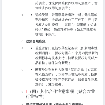
药供应，优先保障粮食作物用制剂生产，暂
停经济作物用制剂供应；
运输受阻：若雨季导致道路中断，无法运输
至种植区，协调就近合作工厂代工生产（需
授权方临时授权），采用 “小型车辆 + 短途
转运” 模式，确保种植旺季（如水稻除草关
键期）不脱供。
政策合规应急
：
若监管部门更新农药登记要求（如新增毒性
检测项目），授权方需在 1 个月内提供新的
检测标准与技术支持，协助被授权方完成产
品补检，确保符合新规；
若某类制剂被列入限用 / 禁用名单（如高毒
有机磷农药），立即停止该品类授权，协助
被授权方转型生产替代产品（如低毒生物源
农药），减少损失。
（四）其他合作注意事项（贴合农业
行业特性）
授权范围精准界定（避免农业生产风险）