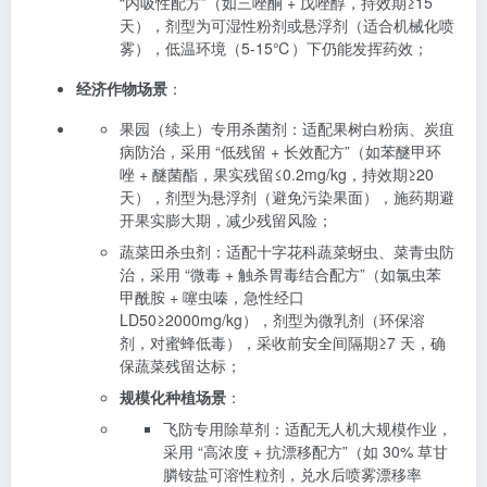
“内吸性配方”（如三唑酮 + 戊唑醇，持效期≥15
天），剂型为可湿性粉剂或悬浮剂（适合机械化喷
雾），低温环境（5-15℃）下仍能发挥药效；
经济作物场景
：
果园（续上）专用杀菌剂：适配果树白粉病、炭疽
病防治，采用 “低残留 + 长效配方”（如苯醚甲环
唑 + 醚菌酯，果实残留≤0.2mg/kg，持效期≥20
天），剂型为悬浮剂（避免污染果面），施药期避
开果实膨大期，减少残留风险；
蔬菜田杀虫剂：适配十字花科蔬菜蚜虫、菜青虫防
治，采用 “微毒 + 触杀胃毒结合配方”（如氯虫苯
甲酰胺 + 噻虫嗪，急性经口
LD50≥2000mg/kg），剂型为微乳剂（环保溶
剂，对蜜蜂低毒），采收前安全间隔期≥7 天，确
保蔬菜残留达标；
规模化种植场景
：
飞防专用除草剂：适配无人机大规模作业，
采用 “高浓度 + 抗漂移配方”（如 30% 草甘
膦铵盐可溶性粒剂，兑水后喷雾漂移率