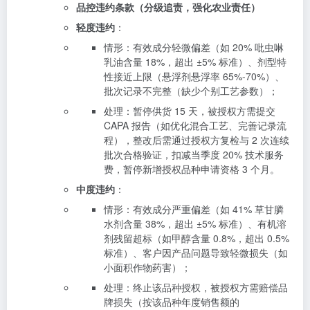
品控违约条款（分级追责，强化农业责任）
轻度违约
：
情形：有效成分轻微偏差（如 20% 吡虫啉
乳油含量 18%，超出 ±5% 标准）、剂型特
性接近上限（悬浮剂悬浮率 65%-70%）、
批次记录不完整（缺少个别工艺参数）；
处理：暂停供货 15 天，被授权方需提交
CAPA 报告（如优化混合工艺、完善记录流
程），整改后需通过授权方复检与 2 次连续
批次合格验证，扣减当季度 20% 技术服务
费，暂停新增授权品种申请资格 3 个月。
中度违约
：
情形：有效成分严重偏差（如 41% 草甘膦
水剂含量 38%，超出 ±5% 标准）、有机溶
剂残留超标（如甲醇含量 0.8%，超出 0.5%
标准）、客户因产品问题导致轻微损失（如
小面积作物药害）；
处理：终止该品种授权，被授权方需赔偿品
牌损失（按该品种年度销售额的