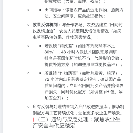
指标数据（含量、毒性、残留）；
田间指导：该批次产品的适用作物、施药方
法、安全间隔期、应急处理措施；
效果反馈机制
：与合作农场、农资店建立 “田间药
效反馈通道”，农技人员定期反馈使用情况（如病
虫草害防治效果、作物药害情况）：
若反馈 “药效差”（如除草剂防除率不足
80%），48 小时内派技术团队现场调研，
排查是否因施药时机不当、气候影响导致，
提供补施方案（如调整用量或更换品种）；
若反馈 “作物药害”（如叶片发黄、畸形），
72 小时内出具药害鉴定报告，确认因产品
质量问题的，立即召回同批次产品并赔偿农
户损失，同时优化配方（如调整 pH 值、添
加安全剂）；
所有反馈与处理结果纳入产品改进数据库，推动制
剂配方与工艺持续优化，适配更多农业生产场景。
（三）违约与应急处理：聚焦农业生
产安全与供应稳定