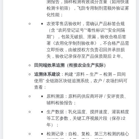
测报告，抽样检测有效成分含量（如用快速
检测卡初筛），飞防专用制剂需额外验证雾
化性能；
农资零售店验收时，需确认产品标签合规
（含 “农药登记证号”“毒性标识”“安全间隔
期”），包装无破损、泄漏，验收合格后签
署《农用化学制剂验收单》，不合格产品需
立即拒收，由被授权方负责召回并承担损
失，验收记录保存至产品保质期后 2 年。
田间端效果追溯（衔接农业生产实际）
追溯体系建设
：构建 “原料 – 生产 – 检测 – 田间
使用” 全链路区块链追溯系统，农户 / 农场扫码可
查看：
原料溯源：原料药供应商环评 / 安评资质、
辅料检验报告；
生产数据：乳化温度、搅拌速度、灌装精度
等工艺参数，关键工序视频片段（保存≥2
年）；
检测记录：自检、复检、第三方检测的核心