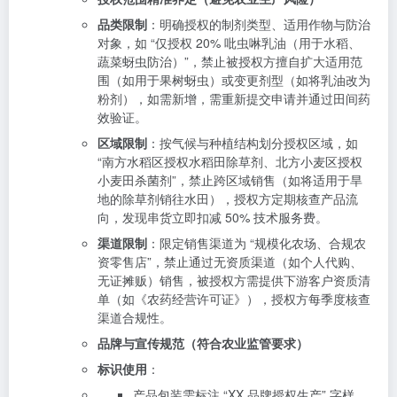
品类限制
：明确授权的制剂类型、适用作物与防治
对象，如 “仅授权 20% 吡虫啉乳油（用于水稻、
蔬菜蚜虫防治）”，禁止被授权方擅自扩大适用范
围（如用于果树蚜虫）或变更剂型（如将乳油改为
粉剂），如需新增，需重新提交申请并通过田间药
效验证。
区域限制
：按气候与种植结构划分授权区域，如
“南方水稻区授权水稻田除草剂、北方小麦区授权
小麦田杀菌剂”，禁止跨区域销售（如将适用于旱
地的除草剂销往水田），授权方定期核查产品流
向，发现串货立即扣减 50% 技术服务费。
渠道限制
：限定销售渠道为 “规模化农场、合规农
资零售店”，禁止通过无资质渠道（如个人代购、
无证摊贩）销售，被授权方需提供下游客户资质清
单（如《农药经营许可证》），授权方每季度核查
渠道合规性。
品牌与宣传规范（符合农业监管要求）
标识使用
：
产品包装需标注 “XX 品牌授权生产” 字样，