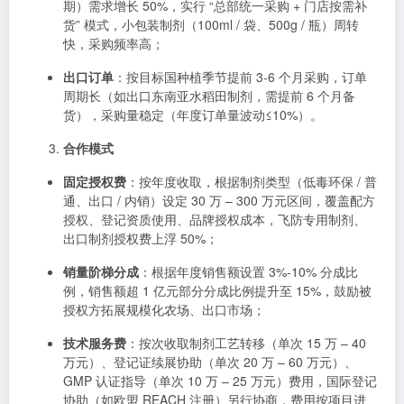
期）需求增长 50%，实行 “总部统一采购 + 门店按需补
货” 模式，小包装制剂（100ml / 袋、500g / 瓶）周转
快，采购频率高；
出口订单
：按目标国种植季节提前 3-6 个月采购，订单
周期长（如出口东南亚水稻田制剂，需提前 6 个月备
货），采购量稳定（年度订单量波动≤10%）。
合作模式
固定授权费
：按年度收取，根据制剂类型（低毒环保 / 普
通、出口 / 内销）设定 30 万 – 300 万元区间，覆盖配方
授权、登记资质使用、品牌授权成本，飞防专用制剂、
出口制剂授权费上浮 50%；
销量阶梯分成
：根据年度销售额设置 3%-10% 分成比
例，销售额超 1 亿元部分分成比例提升至 15%，鼓励被
授权方拓展规模化农场、出口市场；
技术服务费
：按次收取制剂工艺转移（单次 15 万 – 40
万元）、登记证续展协助（单次 20 万 – 60 万元）、
GMP 认证指导（单次 10 万 – 25 万元）费用，国际登记
协助（如欧盟 REACH 注册）另行协商，费用按项目进