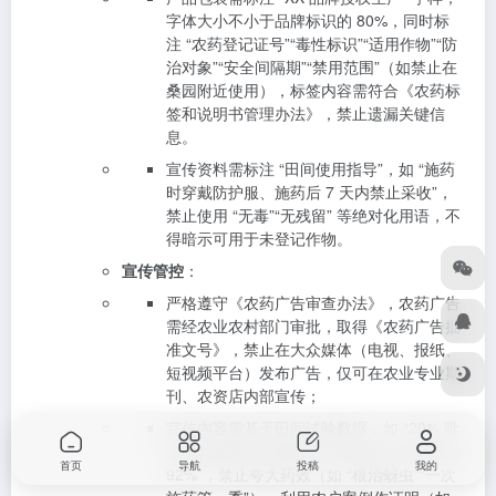
字体大小不小于品牌标识的 80%，同时标
注 “农药登记证号”“毒性标识”“适用作物”“防
治对象”“安全间隔期”“禁用范围”（如禁止在
桑园附近使用），标签内容需符合《农药标
签和说明书管理办法》，禁止遗漏关键信
息。
宣传资料需标注 “田间使用指导”，如 “施药
时穿戴防护服、施药后 7 天内禁止采收”，
禁止使用 “无毒”“无残留” 等绝对化用语，不
得暗示可用于未登记作物。
宣传管控
：
严格遵守《农药广告审查办法》，农药广告
需经农业农村部门审批，取得《农药广告批
准文号》，禁止在大众媒体（电视、报纸、
短视频平台）发布广告，仅可在农业专业期
刊、农资店内部宣传；
宣传内容需基于田间试验数据，如 “20% 吡
虫啉乳油防治水稻蚜虫，施药后 7 天防效达
首页
导航
投稿
我的
92%”，禁止夸大药效（如 “根治蚜虫”“一次