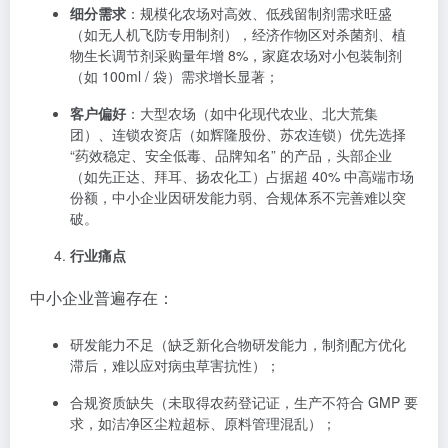
细分需求
：规模化农场对高效、低残留制剂需求旺盛
（如无人机飞防专用制剂），经济作物区对杀菌剂、植
物生长调节剂采购量年增 8%，家庭农场对小包装制剂
（如 100ml / 袋）需求增长显著；
客户偏好
：大型农场（如中化现代农业、北大荒集
团）、连锁农资店（如辉隆股份、苏农连锁）优先选择
“药效稳定、安全低毒、品牌知名” 的产品，头部企业
（如先正达、拜耳、扬农化工）占据超 40% 中高端市场
份额，中小企业因研发能力弱、合规体系不完善难以突
破。
行业痛点
中小企业普遍存在：
研发能力不足（缺乏新化合物研发能力，制剂配方优化
滞后，难以应对病虫草害抗性）；
合规资质缺失（未取得农药登记证，生产不符合 GMP 要
求，如洁净区尘粒超标、原料管理混乱）；