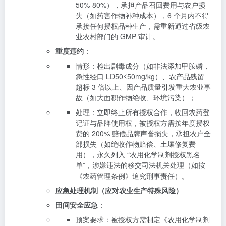
50%-80%），承担产品召回费用与农户损
失（如药害作物补种成本），6 个月内不得
承接任何授权品种生产，需重新通过省级农
业农村部门的 GMP 审计。
重度违约
：
情形：检出剧毒成分（如非法添加甲胺磷，
急性经口 LD50≤50mg/kg）、农产品残留
超标 3 倍以上、因产品质量引发重大农业事
故（如大面积作物绝收、环境污染）；
处理：立即终止所有授权合作，收回农药登
记证与品牌使用权，被授权方需按年度授权
费的 200% 赔偿品牌声誉损失，承担农户全
部损失（如绝收作物赔偿、土壤修复费
用），永久列入 “农用化学制剂授权黑名
单”，涉嫌违法的移交司法机关处理（如按
《农药管理条例》追究刑事责任）。
应急处理机制（应对农业生产特殊风险）
田间安全应急
：
预案要求：被授权方需制定《农用化学制剂