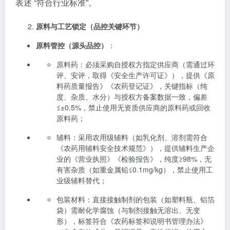
表述 “符合行业标准”。
原料与工艺锁定（品控关键环节）
原料管控（源头品控）
：
原料药：必须采购自授权方指定供应商（需通过环
评、安评，取得《安全生产许可证》），提供《原
料药质量报告》《农药登记证》，关键指标（纯
度、杂质、水分）与授权方备案数据一致，偏差
≤±0.5%，禁止使用无资质供应商的原料药或回收
原料药；
辅料：采用农用级辅料（如乳化剂、溶剂需符合
《农药用辅料安全技术规范》），提供辅料生产企
业的《营业执照》《检验报告》，纯度≥98%，无
有害杂质（如重金属铅≤0.1mg/kg），禁止使用工
业级辅料替代；
包装材料：直接接触制剂的包装（如塑料瓶、铝箔
袋）需耐化学腐蚀（与制剂接触无溶出、无变
形），标签符合《农药标签和说明书管理办法》