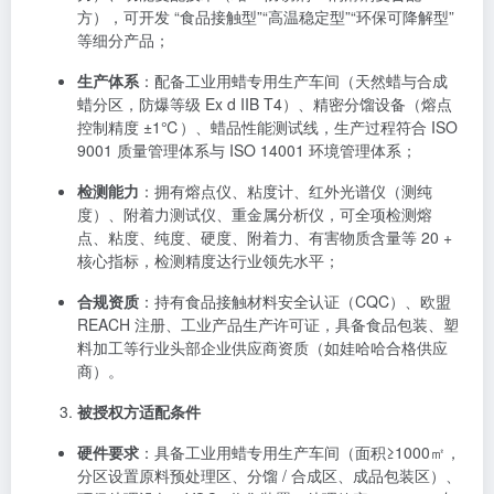
方），可开发 “食品接触型”“高温稳定型”“环保可降解型”
等细分产品；
生产体系
：配备工业用蜡专用生产车间（天然蜡与合成
蜡分区，防爆等级 Ex d IIB T4）、精密分馏设备（熔点
控制精度 ±1℃）、蜡品性能测试线，生产过程符合 ISO
9001 质量管理体系与 ISO 14001 环境管理体系；
检测能力
：拥有熔点仪、粘度计、红外光谱仪（测纯
度）、附着力测试仪、重金属分析仪，可全项检测熔
点、粘度、纯度、硬度、附着力、有害物质含量等 20 +
核心指标，检测精度达行业领先水平；
合规资质
：持有食品接触材料安全认证（CQC）、欧盟
REACH 注册、工业产品生产许可证，具备食品包装、塑
料加工等行业头部企业供应商资质（如娃哈哈合格供应
商）。
被授权方适配条件
硬件要求
：具备工业用蜡专用生产车间（面积≥1000㎡，
分区设置原料预处理区、分馏 / 合成区、成品包装区）、