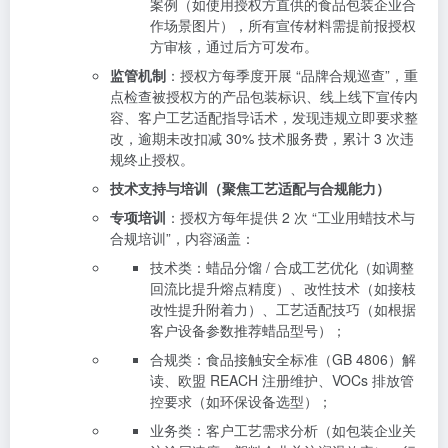
案例（如使用授权方直供的食品包装企业合
作场景图片），所有宣传材料需提前报授权
方审核，通过后方可发布。
监管机制
：授权方每季度开展 “品牌合规巡查”，重
点检查被授权方的产品包装标识、线上线下宣传内
容、客户工艺适配指导话术，发现违规立即要求整
改，逾期未改扣减 30% 技术服务费，累计 3 次违
规终止授权。
技术支持与培训（聚焦工艺适配与合规能力）
专项培训
：授权方每年提供 2 次 “工业用蜡技术与
合规培训”，内容涵盖：
技术类：蜡品分馏 / 合成工艺优化（如调整
回流比提升熔点精度）、改性技术（如接枝
改性提升附着力）、工艺适配技巧（如根据
客户设备参数推荐蜡品型号）；
合规类：食品接触安全标准（GB 4806）解
读、欧盟 REACH 注册维护、VOCs 排放管
控要求（如环保设备选型）；
业务类：客户工艺需求分析（如包装企业关