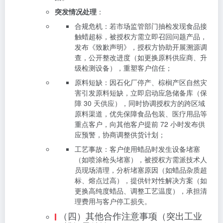
突发情况处理
：
合规危机：若市场监管部门抽检发现食品接
触蜡超标，被授权方需立即召回问题产品，
发布《致歉声明》，授权方协助开展溯源调
查，公开整改进度（如更换原料供应商、升
级检测设备），重塑客户信任；
原料短缺：因石化厂停产、棕榈产区自然灾
害引发原料短缺，立即启动应急储备库（保
障 30 天供应），同时协调授权方的跨区域
原料渠道，优先保障食品包装、医疗用品等
重点客户，向其他客户提前 72 小时发布供
应预警，协商调整供货计划；
工艺事故：客户使用蜡品时发生设备堵塞
（如喷涂枪头堵塞），被授权方需派技术人
员现场清理，分析堵塞原因（如蜡品杂质超
标、熔点过高），提供针对性解决方案（如
更换高纯度蜡品、调整工艺温度），承担清
理费用与客户停工损失。
（四）其他合作注意事项（突出工业