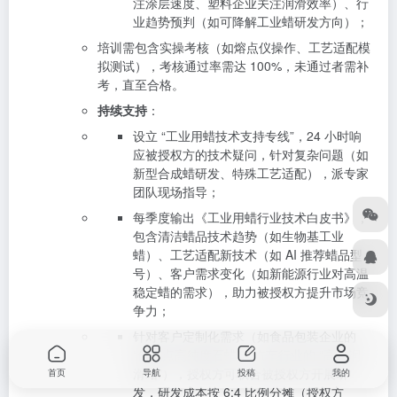
注涂层速度、塑料企业关注润滑效率）、行
业趋势预判（如可降解工业蜡研发方向）；
培训需包含实操考核（如熔点仪操作、工艺适配模
拟测试），考核通过率需达 100%，未通过者需补
考，直至合格。
持续支持
：
设立 “工业用蜡技术支持专线”，24 小时响
应被授权方的技术疑问，针对复杂问题（如
新型合成蜡研发、特殊工艺适配），派专家
团队现场指导；
每季度输出《工业用蜡行业技术白皮书》，
包含清洁蜡品技术趋势（如生物基工业
蜡）、工艺适配新技术（如 AI 推荐蜡品型
号）、客户需求变化（如新能源行业对高温
稳定蜡的需求），助力被授权方提升市场竞
争力；
针对客户定制化需求（如食品包装企业的
“低熔点高纯度石蜡”、汽车行业的 “高温润
滑蜡”），授权方可联合被授权方开展研
首页
导航
投稿
我的
发，研发成本按 6:4 比例分摊（授权方