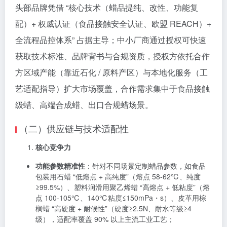
头部品牌凭借 “核心技术（蜡品提纯、改性、功能复
配）+ 权威认证（食品接触安全认证、欧盟 REACH）+
全流程品控体系” 占据主导；中小厂商通过授权可快速
获取技术标准、品牌背书与合规资质，授权方依托合作
方区域产能（靠近石化 / 原料产区）与本地化服务（工
艺适配指导）扩大市场覆盖，合作需求集中于食品接触
级蜡、高端合成蜡、出口合规蜡场景。
（二）供应链与技术适配性
核心竞争力
功能参数精准性
：针对不同场景定制蜡品参数，如食品
包装用石蜡 “低熔点 + 高纯度”（熔点 58-62℃、纯度
≥99.5%）、塑料润滑用聚乙烯蜡 “高熔点 + 低粘度”（熔
点 100-105℃、140℃粘度≤150mPa・s）、皮革用棕
榈蜡 “高硬度 + 耐候性”（硬度≥2.5N、耐水等级≥4
级），适配率覆盖 90% 以上主流工业工艺；