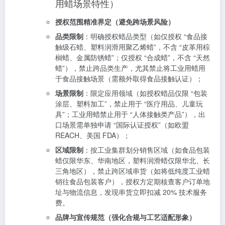
用蜡场景特性）
授权范围精准界定（避免跨场景风险）
品类限制
：明确授权蜡品类型（如仅授权 “食品接
触级石蜡、塑料润滑用聚乙烯蜡”，不含 “皮革用棕
榈蜡、金属防锈蜡”；仅授权 “合成蜡”，不含 “天然
蜡”），禁止跨品类生产，尤其禁止将工业用蜡用
于食品接触场景（需额外取得食品接触认证）；
场景限制
：限定应用领域（如授权蜡品仅限 “包装
涂层、塑料加工”，禁止用于 “医疗用品、儿童玩
具”；工业用蜡禁止用于 “人体接触类产品”），出
口场景需单独申请 “国际认证授权”（如欧盟
REACH、美国 FDA）；
区域限制
：按工业集群划分销售区域（如食品包装
蜡仅限华东、华南地区，塑料润滑蜡仅限华北、长
三角地区），禁止跨区域串货（如将低纯度工业蜡
销往食品包装客户），授权方定期核查客户订单地
址与物流信息，发现串货立即扣减 20% 技术服务
费。
品牌与宣传规范（强化合规与工艺适配形象）