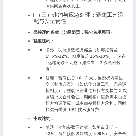
同类问题再次发生。
（三）违约与应急处理：聚焦工艺适
配与安全责任
品控违约条款（分级追责，强化合规惩罚）
轻度违约
：
情形：功能参数轻微偏差（如熔点偏差
±1.5%-±2%、粘度偏差 ±5%-±8%）、储存
/ 运输记录不完整（如缺失 1-2 次巡检数
据）；
处理：暂停供货 10-15 天，被授权方需提
交《整改方案》（如优化分馏工艺、完善巡
检制度），整改后需通过授权方复检与 3 次
连续批次合格验证，期间客户应急需求由授
权方协调供应，成本由被授权方承担，同时
扣减当季度 10% 技术服务费。
中度违约
：
情形：功能参数不达标（如熔点偏差＞
±2%、食品接触级蜡纯度＜99%）、安全合