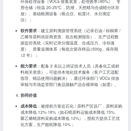
环保处理设备（VOCs 收集装置，处理效率≥90%）、专
用仓储（恒温 20-25℃，防潮，天然蜡与合成蜡分区存
放）、基础检测设备（熔点仪、粘度计、水分测定
仪）；
软件要求
：建立原料溯源管理系统（记录石油 / 棕榈果 /
乙烯等原料供应商资质、批次检测报告）、生产过程数
据监控系统（实时记录分馏温度、合成压力、冷却速
度）、质量追溯体系（每批次留存样品≥500g，保存期
≥2 年）；
能力要求
：配备 2 名以上持证技术人员（具备化工或材
料相关资质），可提供本地化技术服务（客户工艺适配
指导、蜡品使用问题解决），通过环保部门 VOCs 排放
审核与市场监管部门食品接触产品合规审核（如需）。
协同价值
成本降低
：被授权方靠近石化 / 原料产区设厂，原料采购
成本降低 12%-18%（如石蜡原料运输成本降低 15%、
聚乙烯蜡原料采购成本降低 12%），授权方提供工艺优
化方案，生产能耗降低 10%；