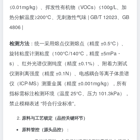
≤0.01mg/kg）、挥发性有机物（VOCs）≤100g/L、加
热分解温度≥200℃、无刺激性气味 | GB/T 12023、GB
4806 |
检测方法
：统一采用熔点仪测熔点（精度 ±0.5℃）、
旋转粘度计测粘度（100℃/140℃，精度 ±5mPa・
s）、红外光谱仪测纯度（精度 ±0.1%）、附着力测试
仪测剥离强度（精度 ±0.1N）、电感耦合等离子体质谱
仪（ICP-MS）测重金属（精度 ±0.001mg/kg），所有
指标需标注检测环境（温度 25℃、压力 101.3kPa），
禁止模糊表述 “符合行业标准”。
原料与工艺锁定（品控关键环节）
原料管控（源头品控）
：