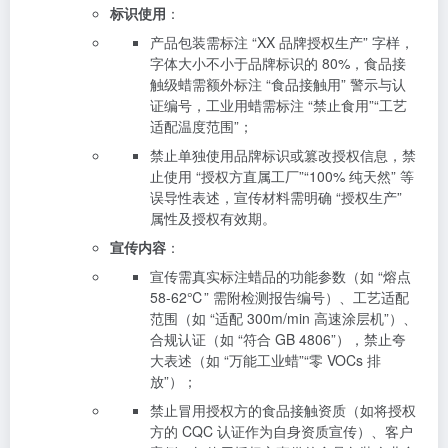
标识使用
：
产品包装需标注 “XX 品牌授权生产” 字样，
字体大小不小于品牌标识的 80%，食品接
触级蜡需额外标注 “食品接触用” 警示与认
证编号，工业用蜡需标注 “禁止食用”“工艺
适配温度范围”；
禁止单独使用品牌标识或篡改授权信息，禁
止使用 “授权方直属工厂”“100% 纯天然” 等
误导性表述，宣传材料需明确 “授权生产”
属性及授权有效期。
宣传内容
：
宣传需真实标注蜡品的功能参数（如 “熔点
58-62℃” 需附检测报告编号）、工艺适配
范围（如 “适配 300m/min 高速涂层机”）、
合规认证（如 “符合 GB 4806”），禁止夸
大表述（如 “万能工业蜡”“零 VOCs 排
放”）；
禁止冒用授权方的食品接触资质（如将授权
方的 CQC 认证作为自身资质宣传）、客户