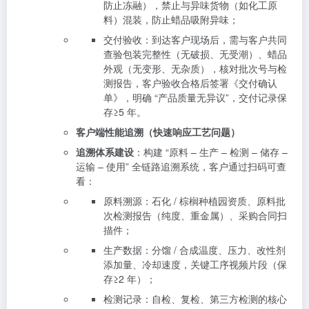
防止冻融），禁止与异味货物（如化工原
料）混装，防止蜡品吸附异味；
交付验收：到达客户现场后，需与客户共同
查验包装完整性（无破损、无受潮）、蜡品
外观（无变形、无杂质），核对批次号与检
测报告，客户验收合格后签署《交付确认
单》，明确 “产品质量无异议”，交付记录保
存≥5 年。
客户端性能追溯（快速响应工艺问题）
追溯体系建设
：构建 “原料 – 生产 – 检测 – 储存 –
运输 – 使用” 全链路追溯系统，客户通过扫码可查
看：
原料溯源：石化 / 棕榈种植园资质、原料批
次检测报告（纯度、重金属）、采购合同扫
描件；
生产数据：分馏 / 合成温度、压力、改性剂
添加量、冷却速度，关键工序视频片段（保
存≥2 年）；
检测记录：自检、复检、第三方检测的核心