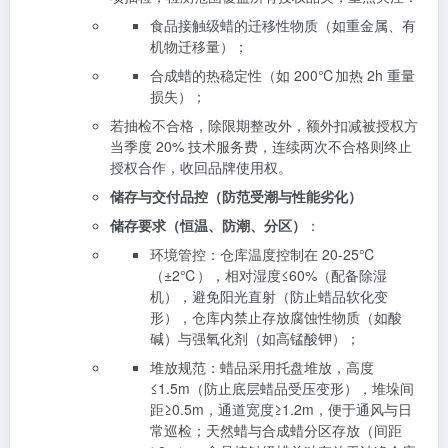
食品接触级蜡的迁移性物质（如重金属、有
机物迁移量）；
合成蜡的热稳定性（如 200℃加热 2h 重量
损失）；
若抽检不合格，除限期整改外，额外扣减被授权方
当季度 20% 技术服务费，连续两次不合格则终止
授权合作，收回品牌使用权。
储存与交付品控（防范受潮与性能劣化）
储存要求（恒温、防潮、分区）
：
环境管控：仓库温度控制在 20-25℃
（±2℃），相对湿度≤60%（配备除湿
机），避免阳光直射（防止蜡品软化变
形），仓库内禁止存放腐蚀性物质（如酸
碱）与强氧化剂（如高锰酸钾）；
堆放规范：蜡品采用托盘堆放，高度
≤1.5m（防止底层蜡品受压变形），堆垛间
距≥0.5m，通道宽度≥1.2m，便于通风与日
常巡检；天然蜡与合成蜡分区存放（间距