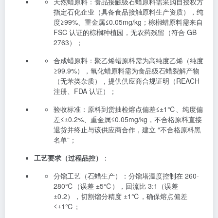
天然蜡原料：食品接触级石蜡原料需采购自授权方
指定石化企业（具备食品接触原料生产资质），纯
度≥99%、重金属≤0.05mg/kg；棕榈蜡原料需来自
FSC 认证的棕榈种植园，无农药残留（符合 GB
2763）；
合成蜡原料：聚乙烯蜡原料需为高纯度乙烯（纯度
≥99.9%），氧化蜡原料需为食品级石蜡裂解产物
（无苯类杂质），提供供应商合规证明（REACH
注册、FDA 认证）；
验收标准：原料到货抽检熔点偏差≤±1℃、纯度偏
差≤±0.2%、重金属≤0.05mg/kg，不合格原料直接
退货并终止与该供应商合作，建立 “不合格原料黑
名单”；
工艺要求（过程品控）
：
分馏工艺（石蜡生产）：分馏塔温度控制在 260-
280℃（误差 ±5℃），回流比 3:1（误差
±0.2），切割馏分精度 ±1℃，确保熔点偏差
≤±1℃；