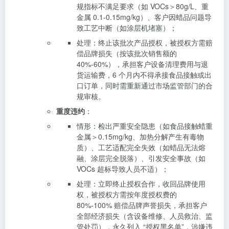
规指标不满足要求（如 VOCs＞80g/L、重
金属 0.1-0.15mg/kg）、客户因蜡品问题导
致工艺中断（如涂层机堵塞）；
处理：终止该批次产品授权，被授权方需赔
偿品牌损失（按该批次销售额的
40%-60%），承担客户设备清理费用与退
货运输费，6 个月内不得承接食品接触或出
口订单，同时需重新通过市场监管部门的合
规审核。
重度违约
：
情形：检出严重安全隐患（如食品接触蜡重
金属＞0.15mg/kg、加热分解产生有毒物
质）、工艺适配完全失效（如蜡品无法熔
融、涂层完全脱落）、引发安全事故（如
VOCs 超标导致人员不适）；
处理：立即终止授权合作，收回品牌使用
权，被授权方需按年度授权费的
80%-100% 赔偿品牌声誉损失，承担客户
全部经济损失（含设备维修、人员救治、监
管处罚），永久列入 “授权黑名单”，涉嫌违