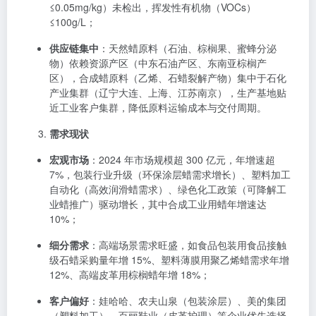
≤0.05mg/kg）未检出，挥发性有机物（VOCs）
≤100g/L；
供应链集中
：天然蜡原料（石油、棕榈果、蜜蜂分泌
物）依赖资源产区（中东石油产区、东南亚棕榈产
区），合成蜡原料（乙烯、石蜡裂解产物）集中于石化
产业集群（辽宁大连、上海、江苏南京），生产基地贴
近工业客户集群，降低原料运输成本与交付周期。
需求现状
宏观市场
：2024 年市场规模超 300 亿元，年增速超
7%，包装行业升级（环保涂层蜡需求增长）、塑料加工
自动化（高效润滑蜡需求）、绿色化工政策（可降解工
业蜡推广）驱动增长，其中合成工业用蜡年增速达
10%；
细分需求
：高端场景需求旺盛，如食品包装用食品接触
级石蜡采购量年增 15%、塑料薄膜用聚乙烯蜡需求年增
12%、高端皮革用棕榈蜡年增 18%；
客户偏好
：娃哈哈、农夫山泉（包装涂层）、美的集团
（塑料加工）、百丽鞋业（皮革护理）等企业优先选择