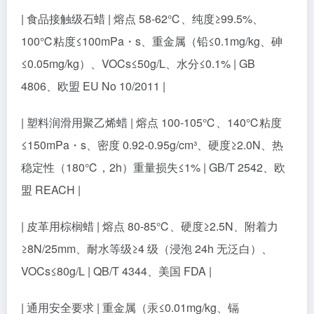
| 食品接触级石蜡 | 熔点 58-62℃、纯度≥99.5%、
100℃粘度≤100mPa・s、重金属（铅≤0.1mg/kg、砷
≤0.05mg/kg）、VOCs≤50g/L、水分≤0.1% | GB
4806、欧盟 EU No 10/2011 |
| 塑料润滑用聚乙烯蜡 | 熔点 100-105℃、140℃粘度
≤150mPa・s、密度 0.92-0.95g/cm³、硬度≥2.0N、热
稳定性（180℃，2h）重量损失≤1% | GB/T 2542、欧
盟 REACH |
| 皮革用棕榈蜡 | 熔点 80-85℃、硬度≥2.5N、附着力
≥8N/25mm、耐水等级≥4 级（浸泡 24h 无泛白）、
VOCs≤80g/L | QB/T 4344、美国 FDA |
| 通用安全要求 | 重金属（汞≤0.01mg/kg、镉