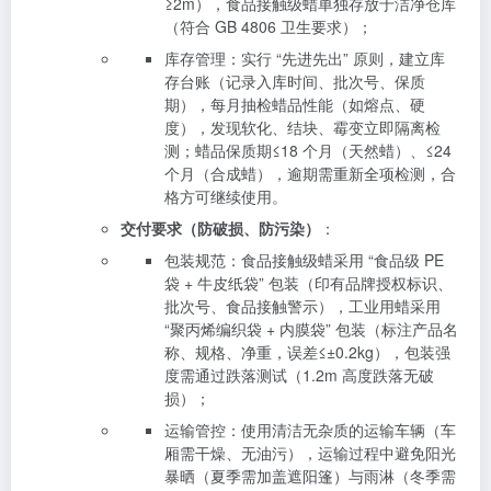
≥2m），食品接触级蜡单独存放于洁净仓库
（符合 GB 4806 卫生要求）；
库存管理：实行 “先进先出” 原则，建立库
存台账（记录入库时间、批次号、保质
期），每月抽检蜡品性能（如熔点、硬
度），发现软化、结块、霉变立即隔离检
测；蜡品保质期≤18 个月（天然蜡）、≤24
个月（合成蜡），逾期需重新全项检测，合
格方可继续使用。
交付要求（防破损、防污染）
：
包装规范：食品接触级蜡采用 “食品级 PE
袋 + 牛皮纸袋” 包装（印有品牌授权标识、
批次号、食品接触警示），工业用蜡采用
“聚丙烯编织袋 + 内膜袋” 包装（标注产品名
称、规格、净重，误差≤±0.2kg），包装强
度需通过跌落测试（1.2m 高度跌落无破
损）；
运输管控：使用清洁无杂质的运输车辆（车
厢需干燥、无油污），运输过程中避免阳光
暴晒（夏季需加盖遮阳篷）与雨淋（冬季需