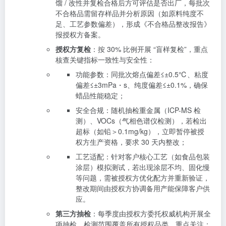
馏 / 改性并复检合格后方可评估是否出厂，每批次
不合格品需留存样品并分析原因（如原料纯度不
足、工艺参数偏差），形成《不合格品整改报告》
报授权方备案。
授权方复检
：按 30% 比例开展 “盲样复检”，重点
核查关键指标一致性与安全性：
功能参数：同批次熔点偏差≤±0.5℃、粘度
偏差≤±3mPa・s、纯度偏差≤±0.1%，确保
蜡品性能稳定；
安全合规：随机抽检重金属（ICP-MS 检
测）、VOCs（气相色谱仪检测），若检出
超标（如铅＞0.1mg/kg），立即暂停被授
权方生产资格，要求 30 天内整改；
工艺适配：针对客户核心工艺（如食品包装
涂层）模拟测试，若出现涂层不均、固化慢
等问题，需被授权方优化配方并重新验证，
整改期间由授权方协调备用产能保障客户供
应。
第三方抽检
：每季度由授权方委托权威机构开展全
项抽检，检测范围覆盖所有授权品类，重点关注：