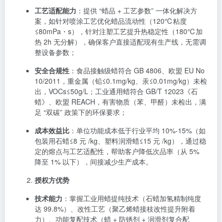
工艺适配能力
：提供 “蜡品 + 工艺参数” 一体化解决方
案，如针对喷涂工艺优化蜡品流动性（120℃粘度
≤80mPa・s），针对注塑工艺提升热稳定性（180℃加
热 2h 无分解），确保客户直接适配现有生产线，无需调
整设备参数；
安全合规性
：食品接触级蜡符合 GB 4806、欧盟 EU No
10/2011，重金属（铅≤0.1mg/kg、汞≤0.01mg/kg）未检
出，VOCs≤50g/L；工业通用蜡符合 GB/T 12023《石
蜡》、欧盟 REACH，有害物质（苯、甲醛）未检出，满
足 “双碳” 政策下的环保要求；
成本效益比
：单位功能成本低于行业平均 10%-15%（如
包装用石蜡≤8 元 /kg、塑料润滑蜡≤15 元 /kg），通过稳
定的熔点与工艺适配性，帮助客户降低次品率（从 5%
降至 1% 以下），间接减少生产成本。
授权方优势
技术能力
：掌握工业用蜡提纯技术（石蜡加氢精制纯度
达 99.8%）、改性工艺（聚乙烯蜡接枝改性提升附着
力）、功能复配技术（蜡 + 防锈剂 + 润滑剂复合配