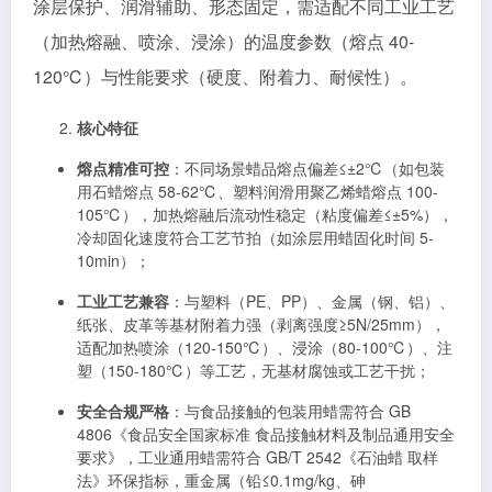
涂层保护、润滑辅助、形态固定，需适配不同工业工艺
（加热熔融、喷涂、浸涂）的温度参数（熔点 40-
120℃）与性能要求（硬度、附着力、耐候性）。
核心特征
熔点精准可控
：不同场景蜡品熔点偏差≤±2℃（如包装
用石蜡熔点 58-62℃、塑料润滑用聚乙烯蜡熔点 100-
105℃），加热熔融后流动性稳定（粘度偏差≤±5%），
冷却固化速度符合工艺节拍（如涂层用蜡固化时间 5-
10min）；
工业工艺兼容
：与塑料（PE、PP）、金属（钢、铝）、
纸张、皮革等基材附着力强（剥离强度≥5N/25mm），
适配加热喷涂（120-150℃）、浸涂（80-100℃）、注
塑（150-180℃）等工艺，无基材腐蚀或工艺干扰；
安全合规严格
：与食品接触的包装用蜡需符合 GB
4806《食品安全国家标准 食品接触材料及制品通用安全
要求》，工业通用蜡需符合 GB/T 2542《石油蜡 取样
法》环保指标，重金属（铅≤0.1mg/kg、砷