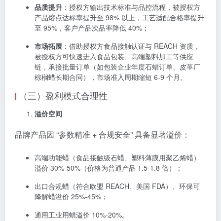
品质提升
：授权方输出技术标准与品控流程，被授权方
产品熔点达标率提升至 98% 以上，工艺适配合格率提升
至 95%，客户产品次品率降低 40%；
市场拓展
：借助授权方食品接触认证与 REACH 资质，
被授权方可快速进入食品包装、高端塑料加工等供应
链，承接批量订单（如包装企业年度石蜡订单、皮革厂
棕榈蜡长期合同），市场准入周期缩短 6-9 个月。
（三）盈利模式合理性
溢价空间
品牌产品因 “参数精准 + 合规安全” 具备显著溢价：
高端功能蜡（食品接触级石蜡、塑料薄膜用聚乙烯蜡）
溢价 30%-50%（价格为普通产品 1.5-1.8 倍）；
出口合规蜡（符合欧盟 REACH、美国 FDA）、环保可
降解蜡溢价 25%-45%；
通用工业用蜡溢价 10%-20%。