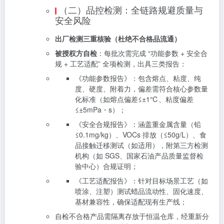
（二）品控检测：全链路规避质量与
安全风险
出厂检测三重核验（杜绝不合格品流通）
被授权方自检
：每批次需完成 “功能参数 + 安全合
规 + 工艺适配” 全项检测，出具三类报告：
《功能参数报告》：包含熔点、粘度、纯
度、硬度、附着力，偏差需符合核心参数量
化标准（如熔点偏差≤±1℃、粘度偏差
≤±5mPa・s）；
《安全合规报告》：涵盖重金属含量（铅
≤0.1mg/kg）、VOCs 排放（≤50g/L）、食
品接触迁移测试（如适用），附第三方检测
机构（如 SGS、国家石油产品质量监督检
验中心）合规证明；
《工艺适配报告》：针对目标场景工艺（如
喷涂、注塑）测试蜡品流动性、固化速度、
基材兼容性，确保适配现有生产线；
自检不合格产品需隔离存放于恒温仓库，经重新分