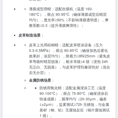
薄膜成型用蜡：适配吹膜机（温度 160-
180℃），熔点 90-95℃（确保薄膜成型后蜡层
均匀），透光率≥90%（不影响薄膜透明度），摩
擦系数≤0.3（提升薄膜爽滑性）；
皮革制造场景
：
皮革上光用棕榈蜡：适配皮革喷涂设备（压力
0.3-0.5MPa），熔点 80-85℃（确保加热后雾化
效果好，涂层均匀），附着力≥8N/25mm（避免皮
革弯曲时蜡层脱落），耐水等级≥4 级（浸泡 24h
无泛白、无脱落），与皮革护理剂兼容性好（混合
后无分层）；
金属防锈场景
：
防锈用氧化蜡：适配金属浸涂工艺（温度
90-100℃），熔点 75-80℃（确保浸涂后
快速成膜），膜厚均匀（20-30μm，偏差
≤±2μm），盐雾测试≥72h 无锈蚀，与金属
基材（钢、铝）无腐蚀反应（铜片腐蚀测试
1 级）。