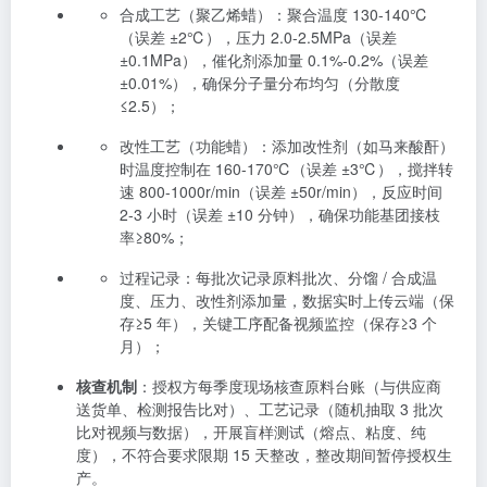
合成工艺（聚乙烯蜡）：聚合温度 130-140℃
（误差 ±2℃），压力 2.0-2.5MPa（误差
±0.1MPa），催化剂添加量 0.1%-0.2%（误差
±0.01%），确保分子量分布均匀（分散度
≤2.5）；
改性工艺（功能蜡）：添加改性剂（如马来酸酐）
时温度控制在 160-170℃（误差 ±3℃），搅拌转
速 800-1000r/min（误差 ±50r/min），反应时间
2-3 小时（误差 ±10 分钟），确保功能基团接枝
率≥80%；
过程记录：每批次记录原料批次、分馏 / 合成温
度、压力、改性剂添加量，数据实时上传云端（保
存≥5 年），关键工序配备视频监控（保存≥3 个
月）；
核查机制
：授权方每季度现场核查原料台账（与供应商
送货单、检测报告比对）、工艺记录（随机抽取 3 批次
比对视频与数据），开展盲样测试（熔点、粘度、纯
度），不符合要求限期 15 天整改，整改期间暂停授权生
产。