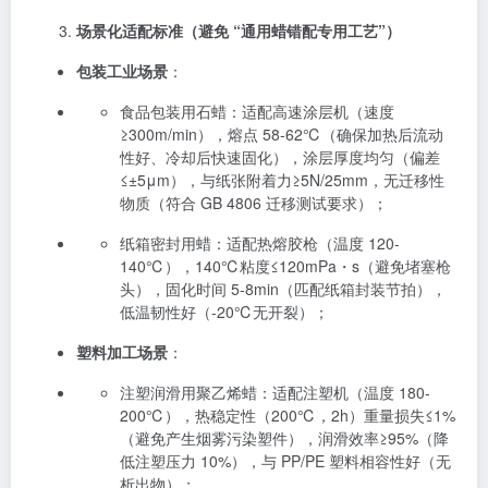
场景化适配标准（避免 “通用蜡错配专用工艺”）
包装工业场景
：
食品包装用石蜡：适配高速涂层机（速度
≥300m/min），熔点 58-62℃（确保加热后流动
性好、冷却后快速固化），涂层厚度均匀（偏差
≤±5μm），与纸张附着力≥5N/25mm，无迁移性
物质（符合 GB 4806 迁移测试要求）；
纸箱密封用蜡：适配热熔胶枪（温度 120-
140℃），140℃粘度≤120mPa・s（避免堵塞枪
头），固化时间 5-8min（匹配纸箱封装节拍），
低温韧性好（-20℃无开裂）；
塑料加工场景
：
注塑润滑用聚乙烯蜡：适配注塑机（温度 180-
200℃），热稳定性（200℃，2h）重量损失≤1%
（避免产生烟雾污染塑件），润滑效率≥95%（降
低注塑压力 10%），与 PP/PE 塑料相容性好（无
析出物）；