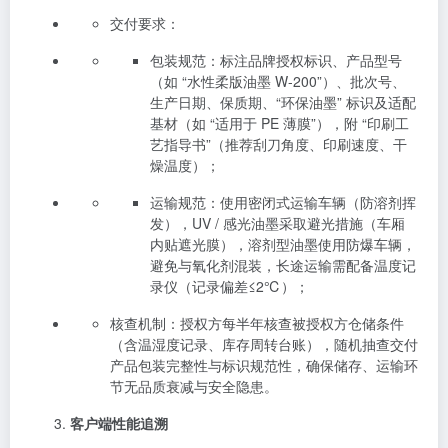
交付要求：
包装规范：标注品牌授权标识、产品型号
（如 “水性柔版油墨 W-200”）、批次号、
生产日期、保质期、“环保油墨” 标识及适配
基材（如 “适用于 PE 薄膜”），附 “印刷工
艺指导书”（推荐刮刀角度、印刷速度、干
燥温度）；
运输规范：使用密闭式运输车辆（防溶剂挥
发），UV / 感光油墨采取避光措施（车厢
内贴遮光膜），溶剂型油墨使用防爆车辆，
避免与氧化剂混装，长途运输需配备温度记
录仪（记录偏差≤2℃）；
核查机制：授权方每半年核查被授权方仓储条件
（含温湿度记录、库存周转台账），随机抽查交付
产品包装完整性与标识规范性，确保储存、运输环
节无品质衰减与安全隐患。
客户端性能追溯