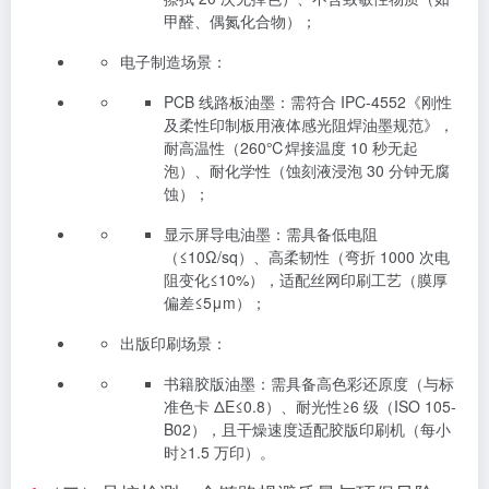
甲醛、偶氮化合物）；
电子制造场景：
PCB 线路板油墨：需符合 IPC-4552《刚性
及柔性印制板用液体感光阻焊油墨规范》，
耐高温性（260℃焊接温度 10 秒无起
泡）、耐化学性（蚀刻液浸泡 30 分钟无腐
蚀）；
显示屏导电油墨：需具备低电阻
（≤10Ω/sq）、高柔韧性（弯折 1000 次电
阻变化≤10%），适配丝网印刷工艺（膜厚
偏差≤5μm）；
出版印刷场景：
书籍胶版油墨：需具备高色彩还原度（与标
准色卡 ΔE≤0.8）、耐光性≥6 级（ISO 105-
B02），且干燥速度适配胶版印刷机（每小
时≥1.5 万印）。