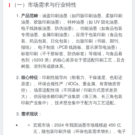
（一）市场需求与行业特性
产品范畴
：涵盖印刷油墨（如凹版印刷油墨、柔版印刷
油墨、胶版印刷油墨）、特种油墨（如 UV 固化油墨、
电子线路板油墨、防伪油墨）、功能油墨（如食品包装
专用油墨、金属印刷油墨），应用于包装印刷（食品包
装、药品包装、日化包装）、出版印刷（书籍、期刊、
报纸）、电子制造（PCB 线路板、显示屏导电油墨）、
标签印刷（不干胶标签、防伪标签）等领域，与食品着
色剂（0203 类）的核心差异在于需适配印刷工艺，且含
树脂、溶剂等成膜体系。
核心特征
：印刷性能导向（附着力、干燥速度、色彩还
原度）、环保合规性严（VOCs、重金属、有害物质管
控）、场景适配性强（不同基材 / 印刷方式需求差异
大）、供应链依赖印刷产业集群（珠三角、长三角包装
印刷产业集中）、技术壁垒集中于配方与工艺适配。
需求现状
：
宏观市场：2024 年我国油墨市场规模超 450 亿
元，随包装印刷升级（环保包装需求增长）、电子