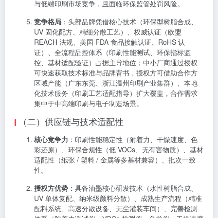
与低端印刷市场竞争，且面临环保监管处罚风险。
竞争格局
：头部品牌凭借核心技术（环保型树脂合成、
UV 固化配方、精细分散工艺）、权威认证（欧盟
REACH 法规、美国 FDA 食品接触认证、RoHS 认
证）、全流程品控体系（印刷性能测试、环保指标监
控、基材适配验证）占据主导地位；中小厂商通过授权
可快速获取技术标准与品牌背书，授权方可借助合作方
区域产能（广东东莞、浙江温州印刷产业集群）、本地
化技术服务（印刷工艺适配指导）扩大覆盖，合作需求
集中于中高端印刷与电子制造场景。
（二）供应链与技术适配性
核心竞争力
：印刷性能稳定性（附着力、干燥速度、色
彩还原）、环保合规性（低 VOCs、无有害物质）、基材
适配性（纸张 / 塑料 / 金属等多基材兼容）、批次一致
性。
授权方优势
：具备油墨核心研发技术（水性树脂合成、
UV 单体复配、纳米级颜料分散）、成熟生产流程（精准
配料系统、高速分散设备、无尘灌装车间）、完善检测