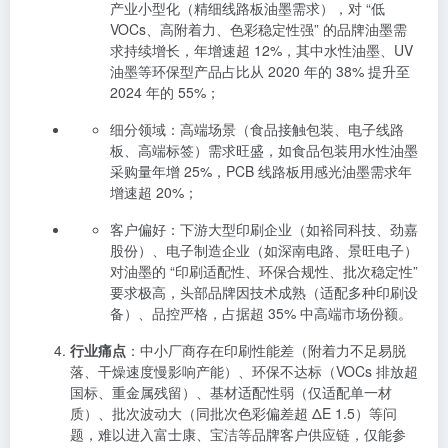
产业小型化（精细线路板油墨需求），对 “低
VOCs、高附着力、色彩稳定性强” 的品牌油墨需
求持续增长，年增速超 12%，其中水性油墨、UV
油墨等环保型产品占比从 2020 年的 38% 提升至
2024 年的 55%；
细分领域：高端场景（食品接触包装、电子线路
板、高端标签）需求旺盛，如食品包装用水性油墨
采购量年增 25%，PCB 线路板用感光油墨需求年
增速超 20%；
客户偏好：下游大型印刷企业（如裕同科技、劲嘉
股份）、电子制造企业（如深南电路、景旺电子）
对油墨的 “印刷适配性、环保合规性、批次稳定性”
要求极高，头部品牌因技术成熟（适配多种印刷设
备）、品控严格，占据超 35% 中高端市场份额。
行业痛点
：中小厂商存在印刷性能差（附着力不足易脱
落、干燥速度慢影响产能）、环保不达标（VOCs 排放超
国标、重金属残留）、基材适配性弱（仅适配单一材
质）、批次波动大（同批次色彩偏差超 ΔE 1.5）等问
题，难以进入富士康、宝洁等品牌客户供应链，仅能参