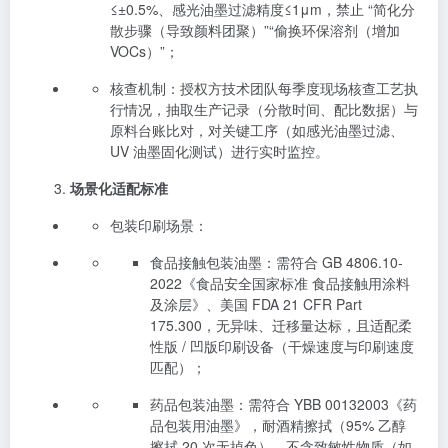
≤±0.5%、感光油墨过滤精度≤1μm，禁止 “简化分
散步骤（导致颜料团聚）”“偷换环保溶剂（增加
VOCs）”；
核查机制：授权方技术团队每季度现场核查工艺执
行情况，抽取生产记录（分散时间、配比数据）与
原料台账比对，对关键工序（如感光油墨过滤、
UV 油墨固化测试）进行实时监控。
场景化适配标准
包装印刷场景：
食品接触包装油墨：需符合 GB 4806.10-
2022《食品安全国家标准 食品接触用涂料
及涂层》、美国 FDA 21 CFR Part
175.300，无异味、迁移量达标，且适配柔
性版 / 凹版印刷设备（干燥速度与印刷速度
匹配）；
药品包装油墨：需符合 YBB 00132003《药
品包装用油墨》，耐酒精擦拭（95% 乙醇
擦拭 20 次无掉色）、不含致敏性物质（如