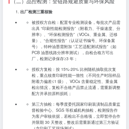
（二）品控检测：全链路规避质量与环保风险
出厂检测三重核验
被授权方自检：配置专业检测设备，每批次产品需
出具 “印刷性能检测报告”（附着力、干燥速度、分
辨率）、“环保检测报告”（VOCs、重金属、迁移
量）、“合规性报告”（认证证书编号、环保备案
号），特种油墨需附加 “工艺适配测试报告”（如
PCB 油墨线路分辨率测试），自检合格方可出
厂，检测记录保存≥3 年；
授权方复检：按 15%-20% 比例随机抽取批次复
检，重点核查印刷性能一致性（不同生产时段样品
附着力偏差≤1 级）、VOCs 含量稳定性、重金属
检出情况，复检不合格产品禁止流通，需重新调整
配方并承担原料损耗；
第三方抽检：每季度委托国家印刷装潢制品质量监
督检验中心、SGS 等权威机构抽检，检测报告作
为客户审核依据，若检出不合格项，立即暂停合作
并限期 30 天整改，整改后需重新通过第三方验证
（含印刷工艺现场测试）。