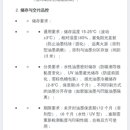
储存与交付品控
储存要求：
通用要求：储存温度 15-25℃（波动
±3℃），相对湿度≤65%，避免阳光直射
（防止油墨结块 / 固化）、远离火源（溶剂
型油墨易燃），溶剂与油墨分区存放（间距
≥3 米）；
分类要求：水性油墨密封储存（防吸潮导致
黏度变化）、UV 油墨避光储存（防提前固
化，需棕色桶包装）、感光油墨冷藏储存
（2-8℃，保质期≤6 个月），不同印刷方式
的油墨分开存放（如胶版油墨与凹版油墨隔
离）；
期限要求：未开封油墨保质期≤12 个月（溶
剂型）、≤6 个月（水性 / UV 型），逾期需
重新检测黏度与印刷性能，合格后方可使
用；