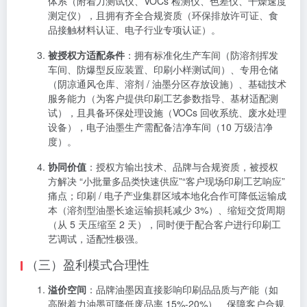
体系（附着力测试仪、VOCs 检测仪、色差仪、干燥速度
测定仪），且拥有齐全合规资质（环保排放许可证、食
品接触材料认证、电子行业专项认证）。
被授权方适配条件
：拥有标准化生产车间（防溶剂挥发
车间、防爆型反应装置、印刷小样测试间）、专用仓储
（阴凉通风仓库、溶剂 / 油墨分区存放设施）、基础技术
服务能力（为客户提供印刷工艺参数指导、基材适配测
试），且具备环保处理设施（VOCs 回收系统、废水处理
设备），电子油墨生产需配备洁净车间（10 万级洁净
度）。
协同价值
：授权方输出技术、品牌与合规资质，被授权
方解决 “小批量多品类快速供应”“客户现场印刷工艺响应”
痛点；印刷 / 电子产业集群区域本地化合作可降低运输成
本（溶剂型油墨长途运输损耗减少 3%）、缩短交货周期
（从 5 天压缩至 2 天），同时便于配合客户进行印刷工
艺调试，适配性极强。
（三）盈利模式合理性
溢价空间
：品牌油墨因直接影响印刷品品质与产能（如
高附着力油墨可降低废品率 15%-20%）、保障客户合规