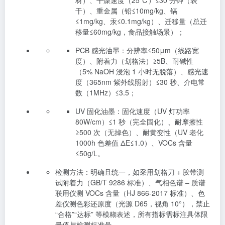
材）、干燥速度（25℃）≤30 分钟（表
干）、重金属（铅≤10mg/kg、镉
≤1mg/kg、汞≤0.1mg/kg）、迁移量（总迁
移量≤60mg/kg，食品接触场景）；
PCB 感光油墨：分辨率≤50μm（线路宽
度）、附着力（划格法）≥5B、耐碱性
（5% NaOH 浸泡 1 小时无脱落）、感光速
度（365nm 紫外线照射）≤30 秒、介电常
数（1MHz）≤3.5；
UV 固化油墨：固化速度（UV 灯功率
80W/cm）≤1 秒（完全固化）、耐摩擦性
≥500 次（无掉色）、耐黄变性（UV 老化
1000h 色差值 ΔE≤1.0）、VOCs 含量
≤50g/L。
检测方法：明确且统一，如采用划格刀 + 胶带测
试附着力（GB/T 9286 标准）、气相色谱 – 质谱
联用仪测 VOCs 含量（HJ 866-2017 标准）、色
差仪测色彩还原度（光源 D65，视角 10°），禁止
“合格”“达标” 等模糊表述，所有指标需标注具体限
量值与检测标准号。