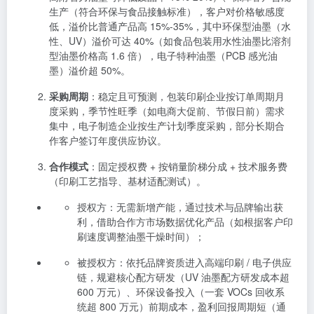
生产（符合环保与食品接触标准），客户对价格敏感度
低，溢价比普通产品高 15%-35%，其中环保型油墨（水
性、UV）溢价可达 40%（如食品包装用水性油墨比溶剂
型油墨价格高 1.6 倍），电子特种油墨（PCB 感光油
墨）溢价超 50%。
采购周期
：稳定且可预测，包装印刷企业按订单周期月
度采购，季节性旺季（如电商大促前、节假日前）需求
集中，电子制造企业按生产计划季度采购，部分长期合
作客户签订年度供应协议。
合作模式
：固定授权费 + 按销量阶梯分成 + 技术服务费
（印刷工艺指导、基材适配测试）。
授权方：无需新增产能，通过技术与品牌输出获
利，借助合作方市场数据优化产品（如根据客户印
刷速度调整油墨干燥时间）；
被授权方：依托品牌资质进入高端印刷 / 电子供应
链，规避核心配方研发（UV 油墨配方研发成本超
600 万元）、环保设备投入（一套 VOCs 回收系
统超 800 万元）前期成本，盈利回报周期短（通