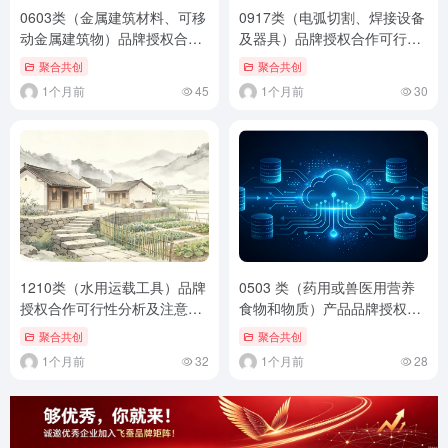
0603类（金属建筑材料、可移
0917类（电弧切割、焊接设备
动金属建筑物）品牌授权合作
及器具）品牌授权合作可行性
可行性分析及注意事项（通用
分析及注意事项（通用标准
聚合共创
聚合共创
标准版）
版）
1个月前
45
1个月前
30
1210类（水用运载工具）品牌
0503 类（药用或兽医用营养
授权合作可行性分析及注意事
食物和物质）产品品牌授权合
项（通用标准版）
作可行性分析及注意事项
聚合共创
聚合共创
1个月前
32
1个月前
28