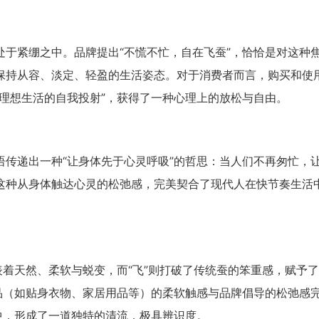
于紧绷之中。品牌提出“不慌不忙，自在飞蚕”，恰恰是对这种
保持从容、淡定、轻盈的生活姿态。对于消费者而言，购买和使
理想生活的自我投射”，获得了一种心理上的放松与自由。
传递出一种“让身体先于心灵呼吸”的哲思：当人们不再匆忙，
这种从身体触达心灵的松弛感，完美契合了现代人在快节奏生活中
表着天然、柔软与蜕变，而“飞”则打破了传统蚕的笨重感，赋予
品（如贴身衣物、家居用品等）的柔软触感与品牌倡导的松弛感
中，形成了一道独特的清流，极具辨识度。