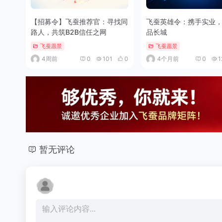
【招募令】飞蚕推荐官：寻找同
飞蚕英雄令：携手实业
路人，共筑B2B信任之网
品长城
飞蚕愿景
飞蚕愿景
4周前
0
101
0
4个月前
0
1
暂无评论