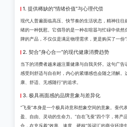
1. 提供稀缺的“情绪价值”与心理代偿
现代人普遍面临高压、快节奏的生活状态，精神往往处
绪的一种抚慰。它倡导的是一种在喧嚣与忙碌中依然
牌的产品，不仅仅是满足物理需求，更是购买了一份“
2. 契合“身心合一”的现代健康消费趋势
当下的消费者越来越注重健康与自我关怀。这句广告语
感受到舒适与自在时，内心的紧绷感也会随之消解。
康、舒适、无感随行”的追求。
3. 极具画面感的品牌意象与差异化
“飞蚕”本身是一个极具诗意和想象空间的意象。蚕代
盈、自由、灵动的生命力。“自在飞蚕”四个字，将产
合，在充斥着“效率、速度、硬核”等词汇的商业环境