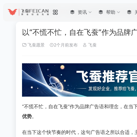
首页
•
资讯
•
飞蚕愿景
•
以“不慌不忙，自在飞蚕”作为品牌广告语和理
资讯
帮助
以“不慌不忙，自在飞蚕”作为品牌
飞蚕愿景
2个月前发布
飞蚕
“不慌不忙，自在飞蚕”作为品牌广告语和理念，在当
优势
。
在当下这个快节奏的时代，这句广告语之所以合适，