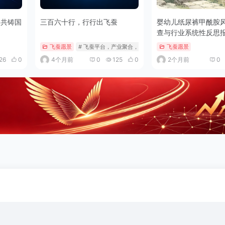
，共铸国
三百六十行，行行出飞蚕
婴幼儿纸尿裤甲酰胺
查与行业系统性反思
飞蚕愿景
# 飞蚕平台，产业聚合，靠谱企业，行行出飞蚕，价值共创
飞蚕愿景
26
0
4个月前
0
125
0
2个月前
0