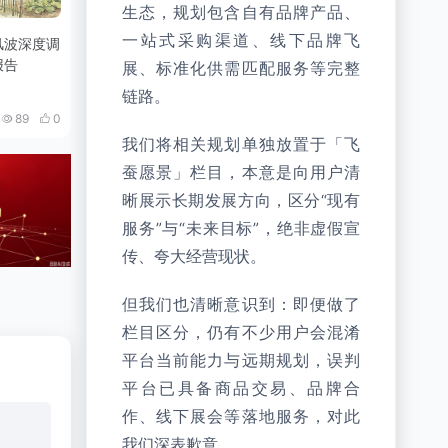
生态，规划包含自有品牌产品、
一站式采购渠道、线下品牌飞
风波深度调
报告
展、标准化供需匹配服务等完整
，B2B生态，中国制造，供应链平台
链路。
89
0
我们将相关规划单独放置于「飞
蚕愿景」栏目，本意是向用户清
晰展示长期发展方向，区分“现有
服务”与“未来目标”，绝非虚假宣
传、夸大经营现状。
但我们也清晰意识到：即便做了
栏目区分，仍有不少用户会混淆
平台当前能力与远期规划，误判
平台已具备商品交易、品牌合
作、线下展会等落地服务，对此
我们深表歉意。