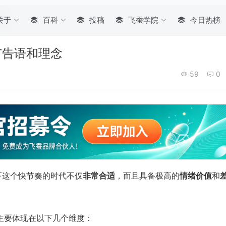
念
关于
百科
投稿
飞蚕学院
今日热榜
广告语和理念
59
0
下这个快节奏的时代不仅
非常合适
，而且具备极高的
情绪价值
和
主要体现在以下几个维度：