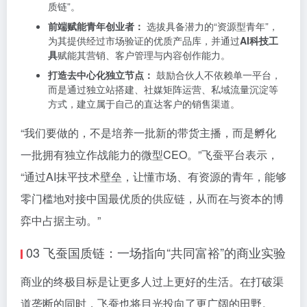
质链”。
前端赋能青年创业者：
​ 选拔具备潜力的“资源型青年”，
为其提供经过市场验证的优质产品库，并通过
AI科技工
具
赋能其营销、客户管理与内容创作能力。
打造去中心化独立节点：
​ 鼓励合伙人不依赖单一平台，
而是通过独立站搭建、社媒矩阵运营、私域流量沉淀等
方式，建立属于自己的直达客户的销售渠道。
“我们要做的，不是培养一批新的带货主播，而是孵化
一批拥有独立作战能力的微型CEO。”飞蚕平台表示，
“通过AI抹平技术壁垒，让懂市场、有资源的青年，能够
零门槛地对接中国最优质的供应链，从而在与资本的博
弈中占据主动。”
03 飞蚕国质链：一场指向“共同富裕”的商业实验
商业的终极目标是让更多人过上更好的生活。在打破渠
道垄断的同时，飞蚕也将目光投向了更广阔的田野。