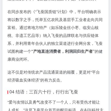
在同步发布的《“飞蚕国质链”计划》中，平台明确表示
将以数字之手，托举五亿农民及基层手工业者走向共同
富裕。通过将地方特产（如乐陵金丝小枣、临安山核
桃、非遗工艺品等）纳入飞蚕的品牌联名与供应链体
系，并利用青年合伙人的独立渠道进行全网分发，飞蚕
试图构建一个
“产地直连消费者，利润回归生产者”
的健
康商业闭环。
这不仅是对传统农产品流通渠道的颠覆，更是对“平台
经济吸血实体经济”的有力反击。
04 结语：三百六十行，行行出飞蚕
“爱与友情以及勇气改变不了一个人，只有受伤才能让
人成长。”这是飞蚕平台首页的醒目标语。在AI与科技主