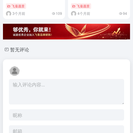
道双重困局
飞蚕愿景
飞蚕愿景
3个月前
109
4个月前
94
暂无评论