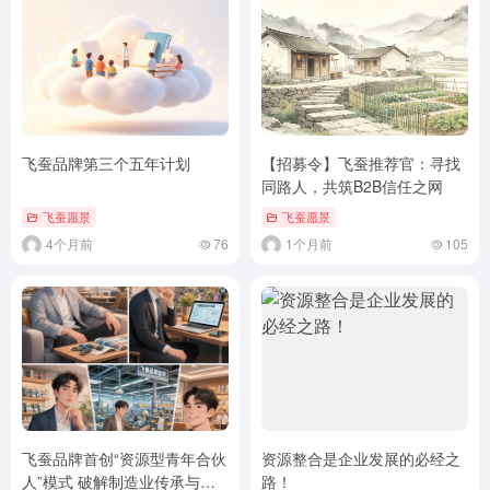
飞蚕品牌第三个五年计划
【招募令】飞蚕推荐官：寻找
同路人，共筑B2B信任之网
飞蚕愿景
飞蚕愿景
4个月前
76
1个月前
105
飞蚕品牌首创“资源型青年合伙
资源整合是企业发展的必经之
人”模式 破解制造业传承与渠
路！