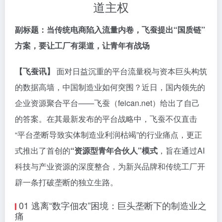
道主权
副标题：当传统电商陷入流量内卷，飞蚕提出“国质链”
方案，要让工厂有渠道，让青年有战场
【飞蚕讯】
​ 面对日益沉重的平台流量税与资本巨头构筑
的数据高墙，中国制造业如何突围？近日，国内领先的
企业资源聚合平台——飞蚕（feican.net）给出了自己
的答案。在其最新发布的平台战略中，飞蚕不仅直击
“平台垄断导致实体制造业利润枯竭”的行业痛点，更正
式推出了首创的
“资源型青年合伙人”模式
，旨在通过AI
科技与产业资源的深度整合，为新兴品牌和传统工厂开
辟一条打破垄断的独立生路。
01 逃离“数字佃农”困境：巨头垄断下的制造业之
痛