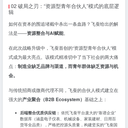
02 破局之刃：“资源型青年合伙人”模式的底层逻
辑
如何在资本的围追堵截中杀出一条血路？飞蚕给出的解
法是——
资源整合与AI赋能
。
在此次战略升级中，飞蚕首创的“资源型青年合伙人”模
式成为最大亮点。该模式精准切中了当下社会的两大痛
点：
制造业缺乏品牌与渠道，而青年群体缺乏资源与机
会。
与传统招商或微商代理不同，飞蚕的合伙人模式建立在
强大的
产业聚合（B2B Ecosystem）
基础之上：
后端整合优质供应链：
​ 依托飞蚕平台庞大的“靠谱企业”
数据库（涵盖电子仪表、机械设备、家装建材、日用百
货等全品类），严格把控源头质量，构建坚实的“飞蚕国