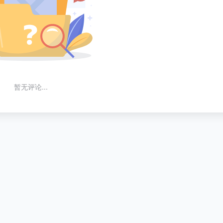
暂无评论...