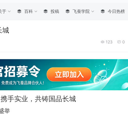
关于
百科
投稿
飞蚕学院
今日热榜
长城
123
0
：携手实业，共铸国品长城
盛举