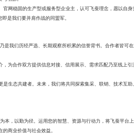
、官网稳固的生产型或服务型企业主，认可飞蚕理念，愿以自身
您即是我们要并肩作战的同盟军。
名，乃是我们历经严选、长期观察所积累的信誉背书。合作者皆可
介，为合作双方提供信息对接、信用展示、需求匹配乃至线上引
更是生态共建者。未来，我们将共同探索集采、联销、技术互助
以信为本，以勤为径。运用您的智慧、资源与行动力，将飞蚕平台上
在在的商业价值与社会效益。