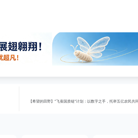
【希望的田野】“飞蚕国质链”计划：以数字之手，托举五亿农民共