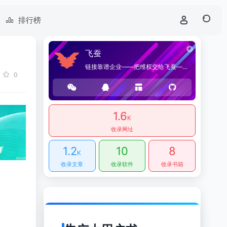
排行榜
飞蚕
链接靠谱企业——把维权交给飞蚕——海桑贸易官方网站，提供优质企业导航和商品导购服务。
0
1.6
K
收录网址
1.2
10
8
K
收录文章
收录软件
收录书籍