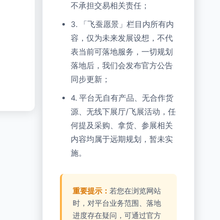
不承担交易相关责任；
3. 「飞蚕愿景」栏目内所有内
容，仅为未来发展设想，不代
表当前可落地服务，一切规划
落地后，我们会发布官方公告
同步更新；
4. 平台无自有产品、无合作货
源、无线下展厅/飞展活动，任
何提及采购、拿货、参展相关
内容均属于远期规划，暂未实
施。
重要提示：
若您在浏览网站
时，对平台业务范围、落地
进度存在疑问，可通过官方