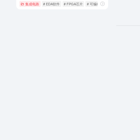
集成电路
# EDA软件
# FPGA芯片
# 可编程逻辑器件