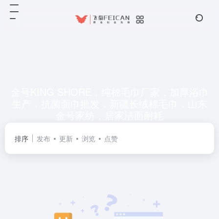
金号KING SHORE，纯棉毛巾厂家，加厚浴巾
生产，抗菌面巾批发，新疆长绒棉毛巾，山东
金号家纺，居家洁面耐耗
共 0 篇网址
排序
发布
更新
浏览
点赞