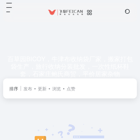
百草园BICOY，牛津布收纳袋厂家，搬家打包
袋生产，旅行收纳分装批发，一次性纸杯鞋
套，石家庄鲍氏商贸，平价居家杂物
共 0 篇网址
排序
发布
更新
浏览
点赞