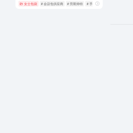
女士包袋
# 会议包供应商
# 劳斯帅特
# 手拿包厂家