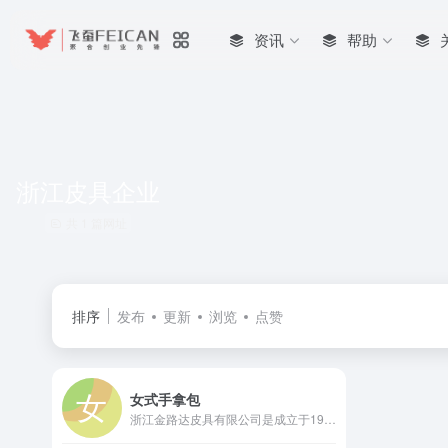
资讯
帮助
浙江皮具企业
共 1 篇网址
排序
发布
更新
浏览
点赞
女式手拿包
浙江金路达皮具有限公司是成立于1983年的专业皮具制造商，旗下&quot;劳斯帅特&quot;品牌为中国驰名商标，曾为G20峰会、APEC峰会等国家重大活动提供专用会议包。