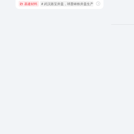
基建材料
# 武汉路宝井盖，球墨铸铁井盖生产厂家，复合井盖，市政建