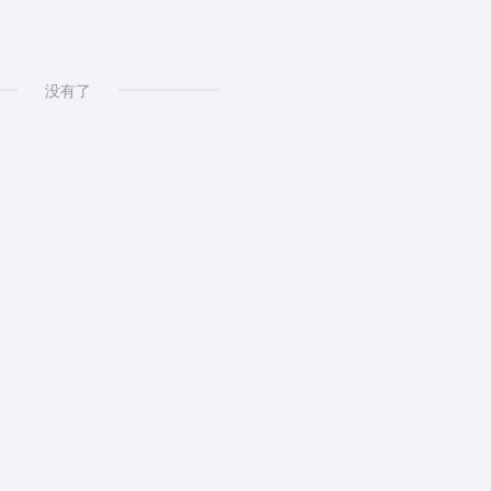
设配套设施，华中井盖企业，高新技术企业，专精特新小巨人
没有了