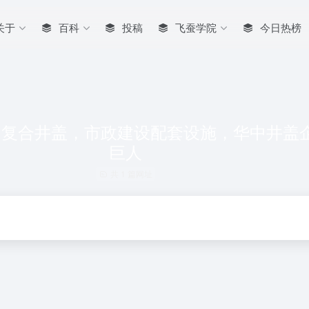
关于
百科
投稿
飞蚕学院
今日热榜
，复合井盖，市政建设配套设施，华中井盖
巨人
共 1 篇网址