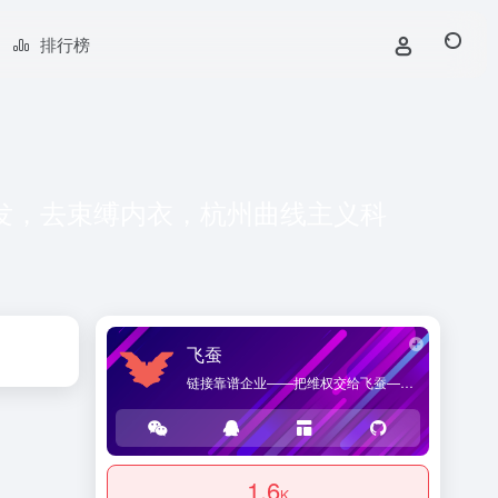
排行榜
批发，去束缚内衣，杭州曲线主义科
飞蚕
链接靠谱企业——把维权交给飞蚕——海桑贸易官方网站，提供优质企业导航和商品导购服务。
1.6
K