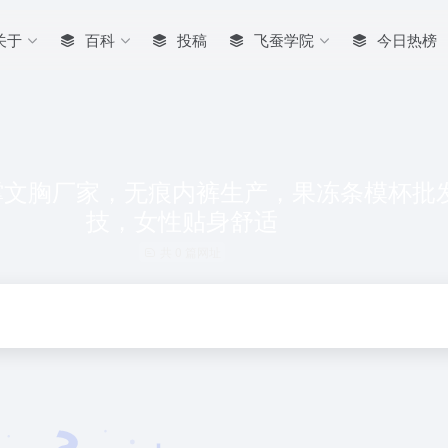
关于
百科
投稿
飞蚕学院
今日热榜
码软支撑文胸厂家，无痕内裤生产，果冻条模杯
技，女性贴身舒适
共 0 篇网址