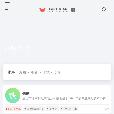
户外铲厂家
共 1 篇网址
排序
发布
更新
浏览
点赞
铁锹
唐山市燕南制锹有限公司是创建于1995年的专业铁锹及户外铲具制造商，河北省专精特新企业，年产能超1500万把。
农业用具
# 专精特新企业
# 工兵铲
# 户外铲厂家