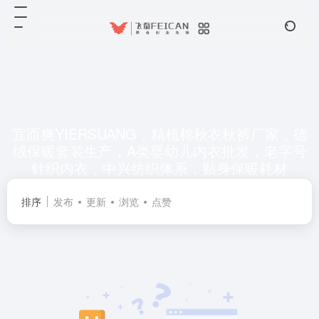
宜而爽YIERSUANG，精梳棉秋衣秋裤厂家，德
绒保暖套装生产，A类婴幼儿内衣批发，老字号
针织内衣，中兴纺织体系，贴身保暖耗材
共 0 篇网址
排序
发布
更新
浏览
点赞