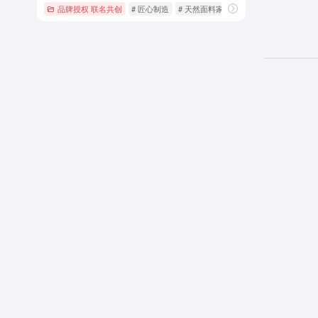
品牌授权 联名共创
# 匠心制造
# 天然面料家纺
# 安全品控