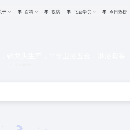
关于
百科
投稿
飞蚕学院
今日热榜
，铜龙头生产，平价卫浴五金，淋浴套装
共 0 篇网址