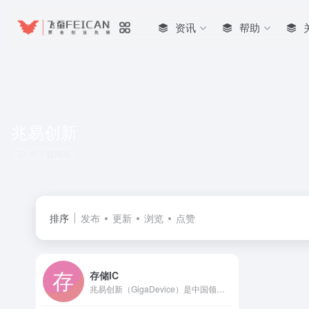
资讯
帮助
兆易创新
共 1 篇网址
排序
发布
更新
浏览
点赞
存储IC
兆易创新（GigaDevice）是中国领先的全球化芯片设计公司，专注于存储（NOR Flash/DRAM）、控制（MCU）、传感及模拟芯片，为万物互联提供核心半导体解决方案。