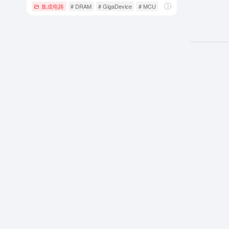
集成电路
# DRAM
# GigaDevice
# MCU