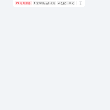
电商服务
# 京东唯品会物流
# 仓配一体化
# 入仓管家