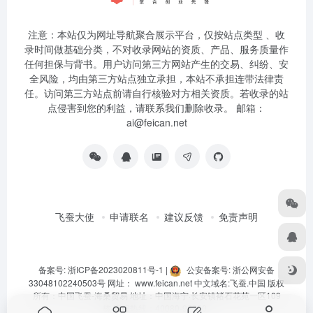
注意：本站仅为网址导航聚合展示平台，仅按站点类型 、收
录时间做基础分类，不对收录网站的资质、产品、服务质量作
任何担保与背书。用户访问第三方网站产生的交易、纠纷、安
全风险，均由第三方站点独立承担，本站不承担连带法律责
任。访问第三方站点前请自行核验对方相关资质。若收录的站
点侵害到您的利益，请联系我们删除收录。 邮箱：
ai@feican.net
飞蚕大使
申请联名
建议反馈
免责声明
备案号: 浙ICP备2023020811号-1
|
公安备案号: 浙公网安备
33048102240503号
网址：
www.feican.net
中文域名:
飞蚕.中国
版权
所有：中国飞蚕-海桑贸易 地址：中国海宁·长安镇褚石花苑一区109
栋 客服热线：40080-92360